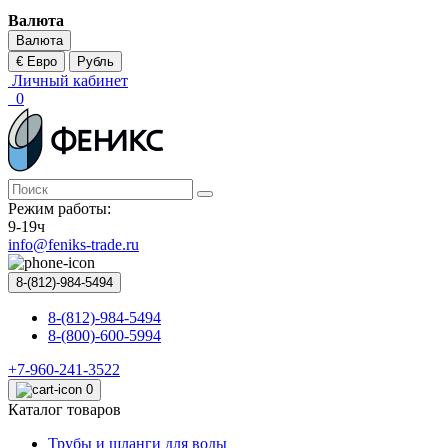
Валюта
Валюта
€ Евро
Рубль
Личный кабинет
0
Режим работы:
9-19ч
info@feniks-trade.ru
8-(812)-984-5494
8-(812)-984-5494
8-(800)-600-5994
+7-960-241-3522
0
Каталог товаров
Трубы и шланги для воды