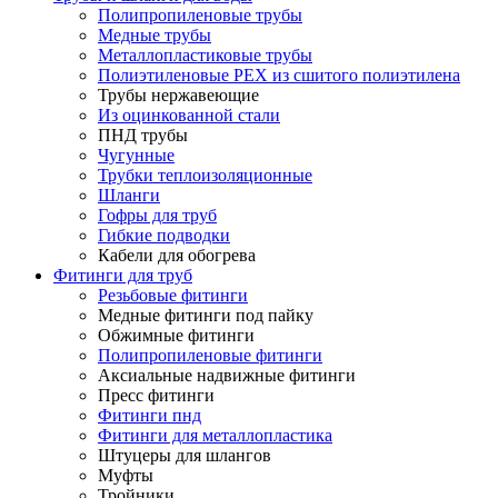
Полипропиленовые трубы
Медные трубы
Металлопластиковые трубы
Полиэтиленовые PEX из сшитого полиэтилена
Трубы нержавеющие
Из оцинкованной стали
ПНД трубы
Чугунные
Трубки теплоизоляционные
Шланги
Гофры для труб
Гибкие подводки
Кабели для обогрева
Фитинги для труб
Резьбовые фитинги
Медные фитинги под пайку
Обжимные фитинги
Полипропиленовые фитинги
Аксиальные надвижные фитинги
Пресс фитинги
Фитинги пнд
Фитинги для металлопластика
Штуцеры для шлангов
Муфты
Тройники