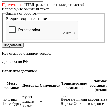
Примечание:
HTML разметка не поддерживается!
Используйте обычный текст.
Защита от роботов
Введите код в поле ниже
Продолжить
Нет отзывов о данном товаре.
Доставка по РФ
Варианты доставки
Стоимос
Место
Транспортные
Доставка
Самовывоз
доставки 
доставки:
компании
физли
СДЭК
пункт
по Санкт-
Деловые Линии
рассчитыва
выдачи
+
Петербургу
Яндекс Go и
в корзине
курьер