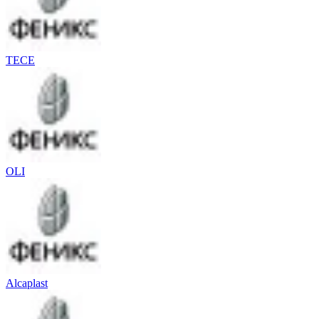
TECE
OLI
Alcaplast