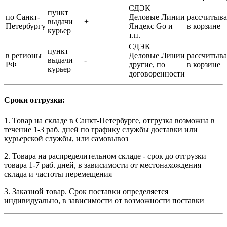
СДЭК
пункт
по Санкт-
Деловые Линии
рассчитыва
выдачи
+
Петербургу
Яндекс Go и
в корзине
курьер
т.п.
СДЭК
пункт
в регионы
Деловые Линии
рассчитыва
выдачи
-
РФ
другие, по
в корзине
курьер
договоренности
Сроки отгрузки:
1. Товар на складе в Санкт-Петербурге, отгрузка возможна в
течение 1-3 раб. дней по графику службы доставки или
курьерской службы, или самовывоз
2. Товара на распределительном складе - срок до отгрузки
товара 1-7 раб. дней, в зависимости от местонахождения
склада и частоты перемещения
3. Заказной товар. Срок поставки определяется
индивидуально, в зависимости от возможности поставки