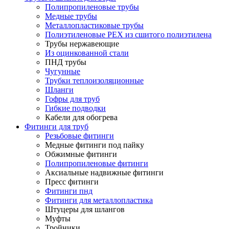
Полипропиленовые трубы
Медные трубы
Металлопластиковые трубы
Полиэтиленовые PEX из сшитого полиэтилена
Трубы нержавеющие
Из оцинкованной стали
ПНД трубы
Чугунные
Трубки теплоизоляционные
Шланги
Гофры для труб
Гибкие подводки
Кабели для обогрева
Фитинги для труб
Резьбовые фитинги
Медные фитинги под пайку
Обжимные фитинги
Полипропиленовые фитинги
Аксиальные надвижные фитинги
Пресс фитинги
Фитинги пнд
Фитинги для металлопластика
Штуцеры для шлангов
Муфты
Тройники