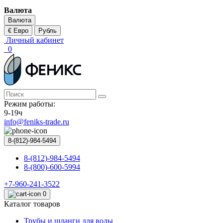
Валюта
Валюта
€ Евро
Рубль
Личный кабинет
0
Режим работы:
9-19ч
info@feniks-trade.ru
8-(812)-984-5494
8-(812)-984-5494
8-(800)-600-5994
+7-960-241-3522
0
Каталог товаров
Трубы и шланги для воды