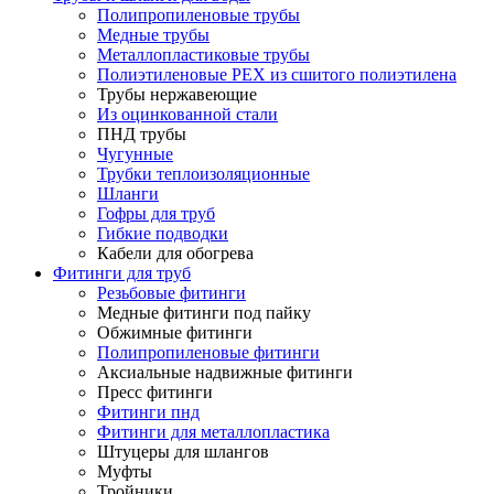
Полипропиленовые трубы
Медные трубы
Металлопластиковые трубы
Полиэтиленовые PEX из сшитого полиэтилена
Трубы нержавеющие
Из оцинкованной стали
ПНД трубы
Чугунные
Трубки теплоизоляционные
Шланги
Гофры для труб
Гибкие подводки
Кабели для обогрева
Фитинги для труб
Резьбовые фитинги
Медные фитинги под пайку
Обжимные фитинги
Полипропиленовые фитинги
Аксиальные надвижные фитинги
Пресс фитинги
Фитинги пнд
Фитинги для металлопластика
Штуцеры для шлангов
Муфты
Тройники