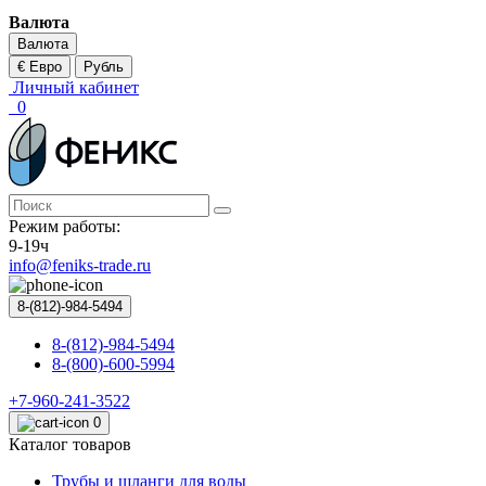
Валюта
Валюта
€ Евро
Рубль
Личный кабинет
0
Режим работы:
9-19ч
info@feniks-trade.ru
8-(812)-984-5494
8-(812)-984-5494
8-(800)-600-5994
+7-960-241-3522
0
Каталог товаров
Трубы и шланги для воды