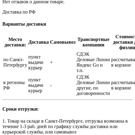
Нет отзывов о данном товаре.
Доставка по РФ
Варианты доставки
Стоимос
Место
Транспортные
Доставка
Самовывоз
доставки 
доставки:
компании
физли
СДЭК
пункт
по Санкт-
Деловые Линии
рассчитыва
выдачи
+
Петербургу
Яндекс Go и
в корзине
курьер
т.п.
СДЭК
пункт
в регионы
Деловые Линии
рассчитыва
выдачи
-
РФ
другие, по
в корзине
курьер
договоренности
Сроки отгрузки:
1. Товар на складе в Санкт-Петербурге, отгрузка возможна в
течение 1-3 раб. дней по графику службы доставки или
курьерской службы, или самовывоз