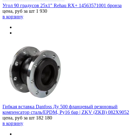
Угол 90 градусов 25x1" Rehau RX+ 14563571001 бронза
цена, руб за шт
1 930
в корзину
Гибкая вставка Danfoss Ду 500 фланцевый резиновый
компенсатор сталь/EPDM, Ру16 бар | ZKV (ZKB) 082X9052
цена, руб за шт
182 180
в корзину