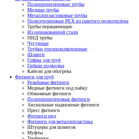
Полипропиленовые трубы
Медные трубы
Металлопластиковые трубы
Полиэтиленовые PEX из сшитого полиэтилена
Трубы нержавеющие
Из оцинкованной стали
ПНД трубы
Чугунные
Трубки теплоизоляционные
Шланги
Гофры для труб
Гибкие подводки
Кабели для обогрева
Фитинги для труб
Резьбовые фитинги
Медные фитинги под пайку
Обжимные фитинги
Полипропиленовые фитинги
Аксиальные надвижные фитинги
Пресс фитинги
Фитинги пнд
Фитинги для металлопластика
Штуцеры для шлангов
Муфты
Тройники