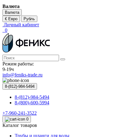
Валюта
Валюта
€ Евро
Рубль
Личный кабинет
0
Режим работы:
9-19ч
info@feniks-trade.ru
8-(812)-984-5494
8-(812)-984-5494
8-(800)-600-5994
+7-960-241-3522
0
Каталог товаров
Трубы и шланги для воды