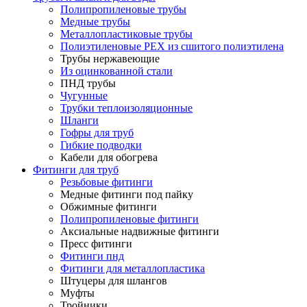
Полипропиленовые трубы
Медные трубы
Металлопластиковые трубы
Полиэтиленовые PEX из сшитого полиэтилена
Трубы нержавеющие
Из оцинкованной стали
ПНД трубы
Чугунные
Трубки теплоизоляционные
Шланги
Гофры для труб
Гибкие подводки
Кабели для обогрева
Фитинги для труб
Резьбовые фитинги
Медные фитинги под пайку
Обжимные фитинги
Полипропиленовые фитинги
Аксиальные надвижные фитинги
Пресс фитинги
Фитинги пнд
Фитинги для металлопластика
Штуцеры для шлангов
Муфты
Тройники