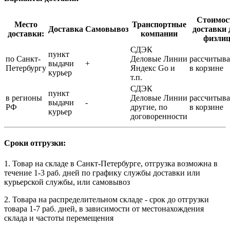
Стоимос
Место
Транспортные
Доставка
Самовывоз
доставки 
доставки:
компании
физли
СДЭК
пункт
по Санкт-
Деловые Линии
рассчитыва
выдачи
+
Петербургу
Яндекс Go и
в корзине
курьер
т.п.
СДЭК
пункт
в регионы
Деловые Линии
рассчитыва
выдачи
-
РФ
другие, по
в корзине
курьер
договоренности
Сроки отгрузки:
1. Товар на складе в Санкт-Петербурге, отгрузка возможна в
течение 1-3 раб. дней по графику службы доставки или
курьерской службы, или самовывоз
2. Товара на распределительном складе - срок до отгрузки
товара 1-7 раб. дней, в зависимости от местонахождения
склада и частоты перемещения