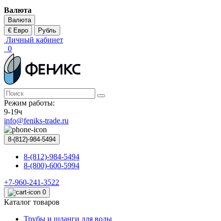
Валюта
Валюта
€ Евро
Рубль
Личный кабинет
0
Режим работы:
9-19ч
info@feniks-trade.ru
8-(812)-984-5494
8-(812)-984-5494
8-(800)-600-5994
+7-960-241-3522
0
Каталог товаров
Трубы и шланги для воды