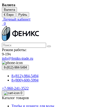
Валюта
Валюта
€ Евро
Рубль
Личный кабинет
0
Режим работы:
9-19ч
info@feniks-trade.ru
8-(812)-984-5494
8-(812)-984-5494
8-(800)-600-5994
+7-960-241-3522
0
Каталог товаров
Трубы и шланги для воды