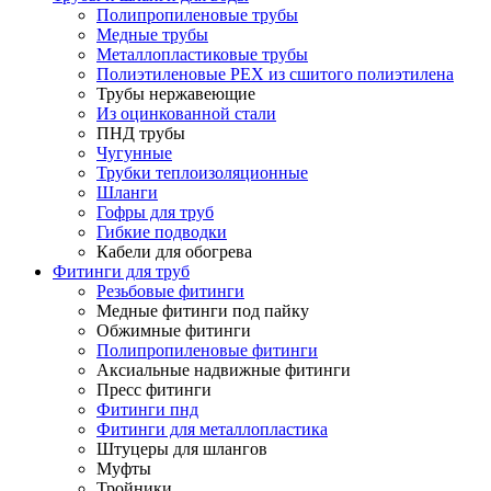
Полипропиленовые трубы
Медные трубы
Металлопластиковые трубы
Полиэтиленовые PEX из сшитого полиэтилена
Трубы нержавеющие
Из оцинкованной стали
ПНД трубы
Чугунные
Трубки теплоизоляционные
Шланги
Гофры для труб
Гибкие подводки
Кабели для обогрева
Фитинги для труб
Резьбовые фитинги
Медные фитинги под пайку
Обжимные фитинги
Полипропиленовые фитинги
Аксиальные надвижные фитинги
Пресс фитинги
Фитинги пнд
Фитинги для металлопластика
Штуцеры для шлангов
Муфты
Тройники