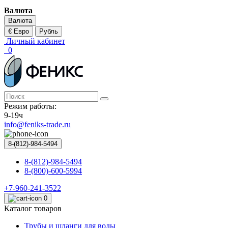
Валюта
Валюта
€ Евро
Рубль
Личный кабинет
0
Режим работы:
9-19ч
info@feniks-trade.ru
8-(812)-984-5494
8-(812)-984-5494
8-(800)-600-5994
+7-960-241-3522
0
Каталог товаров
Трубы и шланги для воды