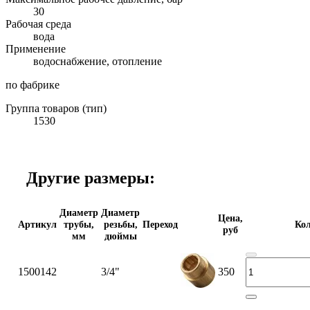
30
Рабочая среда
вода
Применение
водоснабжение, отопление
по фабрике
Группа товаров (тип)
1530
Другие размеры:
Диаметр
Диаметр
Цена,
Артикул
трубы,
резьбы,
Переход
Кол
руб
мм
дюймы
1500142
3/4"
350