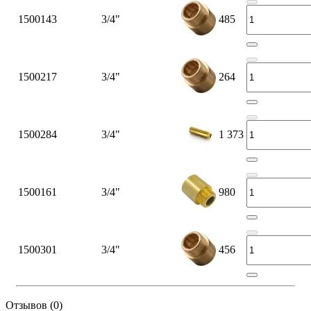
1500143
3/4"
485
1500217
3/4"
264
1500284
3/4"
1 373
1500161
3/4"
980
1500301
3/4"
456
Отзывов (0)