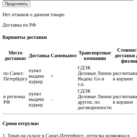
Продолжить
Нет отзывов о данном товаре.
Доставка по РФ
Варианты доставки
Стоимос
Место
Транспортные
Доставка
Самовывоз
доставки 
доставки:
компании
физли
СДЭК
пункт
по Санкт-
Деловые Линии
рассчитыва
выдачи
+
Петербургу
Яндекс Go и
в корзине
курьер
т.п.
СДЭК
пункт
в регионы
Деловые Линии
рассчитыва
выдачи
-
РФ
другие, по
в корзине
курьер
договоренности
Сроки отгрузки:
1. Товар на складе в Санкт-Петербурге, отгрузка возможна в