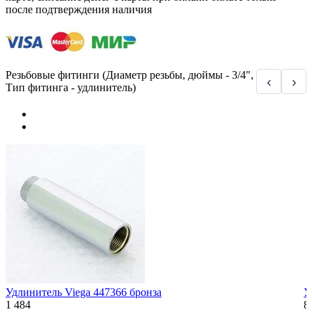
после подтверждения наличия
Резьбовые фитинги (Диаметр резьбы, дюймы - 3/4",
‹
›
Тип фитинга - удлинитель)
Удлинитель Viega 447366 бронза
У
1 484
8