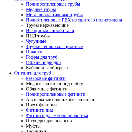
Полипропиленовые трубы
Медные трубы
Металлопластиковые трубы
Полиэтиленовые PEX из сшитого полиэтилена
Трубы нержавеющие
Из оцинкованной стали
ПНД трубы
Чугунные
Трубки теплоизоляционные
Шланги
Гофры для труб
Гибкие подводки
Кабели для обогрева
Фитинги для труб
Резьбовые фитинги
Медные фитинги под пайку
Обжимные фитинги
Полипропиленовые фитинги
Аксиальные надвижные фитинги
Пресс фитинги
Фитинги пнд
Фитинги для металлопластика
Штуцеры для шлангов
Муфты
Тройники