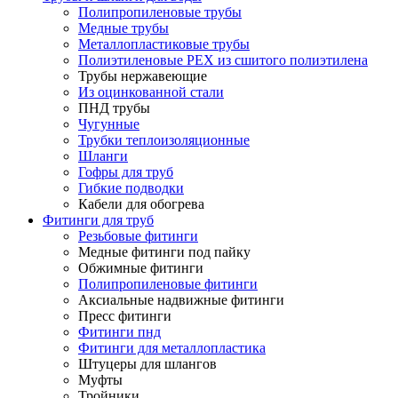
Полипропиленовые трубы
Медные трубы
Металлопластиковые трубы
Полиэтиленовые PEX из сшитого полиэтилена
Трубы нержавеющие
Из оцинкованной стали
ПНД трубы
Чугунные
Трубки теплоизоляционные
Шланги
Гофры для труб
Гибкие подводки
Кабели для обогрева
Фитинги для труб
Резьбовые фитинги
Медные фитинги под пайку
Обжимные фитинги
Полипропиленовые фитинги
Аксиальные надвижные фитинги
Пресс фитинги
Фитинги пнд
Фитинги для металлопластика
Штуцеры для шлангов
Муфты
Тройники