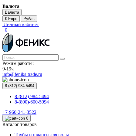
Валюта
Валюта
€ Евро
Рубль
Личный кабинет
0
Режим работы:
9-19ч
info@feniks-trade.ru
8-(812)-984-5494
8-(812)-984-5494
8-(800)-600-5994
+7-960-241-3522
0
Каталог товаров
Трубы и шланги для воды