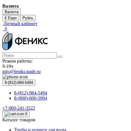
Валюта
Валюта
€ Евро
Рубль
Личный кабинет
0
Режим работы:
9-19ч
info@feniks-trade.ru
8-(812)-984-5494
8-(812)-984-5494
8-(800)-600-5994
+7-960-241-3522
0
Каталог товаров
Трубы и шланги для воды