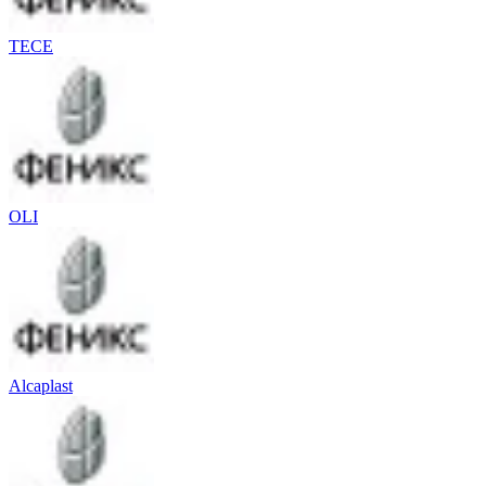
TECE
OLI
Alcaplast