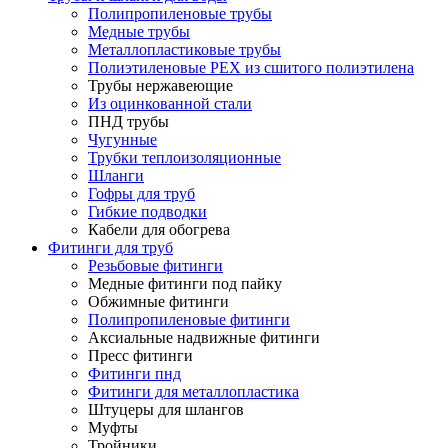
Полипропиленовые трубы
Медные трубы
Металлопластиковые трубы
Полиэтиленовые PEX из сшитого полиэтилена
Трубы нержавеющие
Из оцинкованной стали
ПНД трубы
Чугунные
Трубки теплоизоляционные
Шланги
Гофры для труб
Гибкие подводки
Кабели для обогрева
Фитинги для труб
Резьбовые фитинги
Медные фитинги под пайку
Обжимные фитинги
Полипропиленовые фитинги
Аксиальные надвижные фитинги
Пресс фитинги
Фитинги пнд
Фитинги для металлопластика
Штуцеры для шлангов
Муфты
Тройники