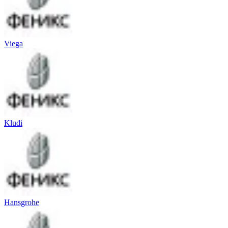
Viega
Kludi
Hansgrohe