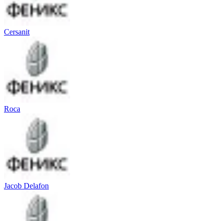
Cersanit
Roca
Jacob Delafon