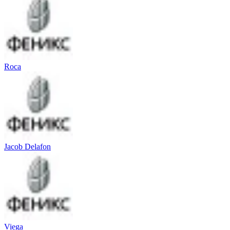
Roca
Jacob Delafon
Viega