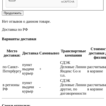
Продолжить
Нет отзывов о данном товаре.
Доставка по РФ
Варианты доставки
Стоимос
Место
Транспортные
Доставка
Самовывоз
доставки 
доставки:
компании
физли
СДЭК
пункт
по Санкт-
Деловые Линии
рассчитыва
выдачи
+
Петербургу
Яндекс Go и
в корзине
курьер
т.п.
СДЭК
пункт
в регионы
Деловые Линии
рассчитыва
выдачи
-
РФ
другие, по
в корзине
курьер
договоренности
Сроки отгрузки: