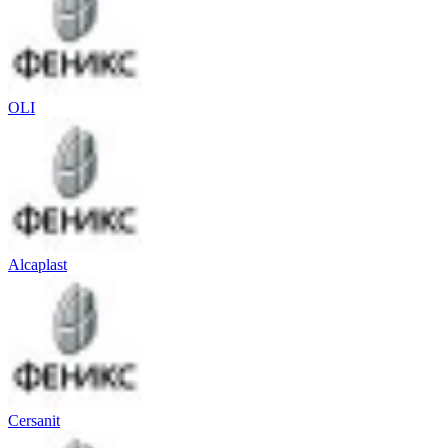
OLI
Alcaplast
Cersanit