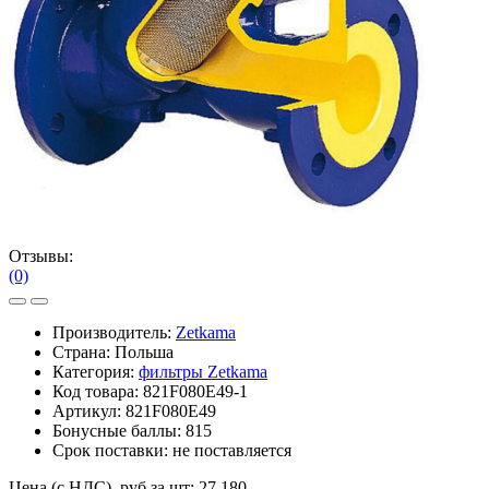
Отзывы:
(0)
Производитель:
Zetkama
Страна: Польша
Категория:
фильтры Zetkama
Код товара:
821F080E49-1
Артикул:
821F080E49
Бонусные баллы:
815
Срок поставки:
не поставляется
Цена (с НДС), руб за шт:
27 180