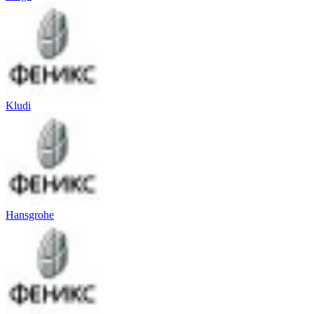
Kludi
Hansgrohe