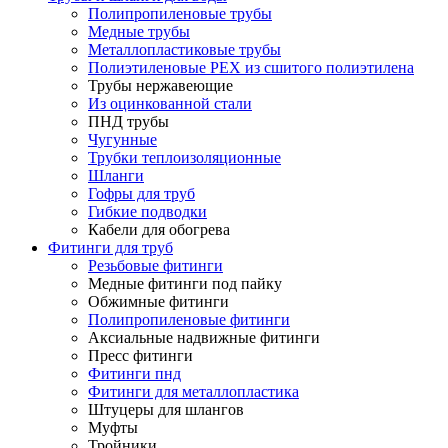
Полипропиленовые трубы
Медные трубы
Металлопластиковые трубы
Полиэтиленовые PEX из сшитого полиэтилена
Трубы нержавеющие
Из оцинкованной стали
ПНД трубы
Чугунные
Трубки теплоизоляционные
Шланги
Гофры для труб
Гибкие подводки
Кабели для обогрева
Фитинги для труб
Резьбовые фитинги
Медные фитинги под пайку
Обжимные фитинги
Полипропиленовые фитинги
Аксиальные надвижные фитинги
Пресс фитинги
Фитинги пнд
Фитинги для металлопластика
Штуцеры для шлангов
Муфты
Тройники