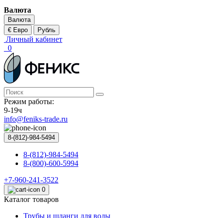
Валюта
Валюта
€ Евро
Рубль
Личный кабинет
0
Режим работы:
9-19ч
info@feniks-trade.ru
8-(812)-984-5494
8-(812)-984-5494
8-(800)-600-5994
+7-960-241-3522
0
Каталог товаров
Трубы и шланги для воды