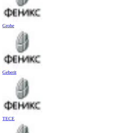
Grohe
Geberit
TECE