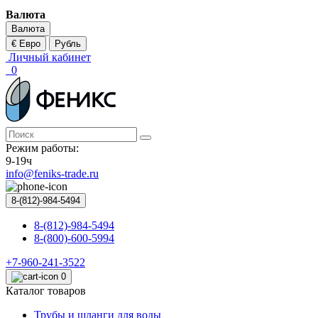
Валюта
Валюта
€ Евро
Рубль
Личный кабинет
0
Режим работы:
9-19ч
info@feniks-trade.ru
8-(812)-984-5494
8-(812)-984-5494
8-(800)-600-5994
+7-960-241-3522
0
Каталог товаров
Трубы и шланги для воды