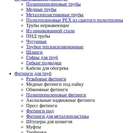
Полипропиленовые трубы
Медные трубы
Металлопластиковые трубы
Полиэтиленовые PEX из сшитого полиэтилена
Трубы нержавеющие
Из оцинкованной стали
ПНД трубы
Чугунные
Трубки теплоизоляционные
Шланги
Гофры для труб
Гибкие подводки
Кабели для обогрева
Фитинги для труб
Резьбовые фитинги
Медные фитинги под пайку
Обжимные фитинги
Полипропиленовые фитинги
Аксиальные надвижные фитинги
Пресс фитинги
Фитинги пнд
Фитинги для металлопластика
Штуцеры для шлангов
Муфты
Тройники