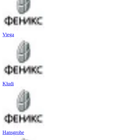
Viega
Kludi
Hansgrohe