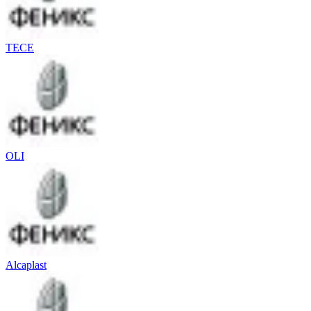
TECE
OLI
Alcaplast