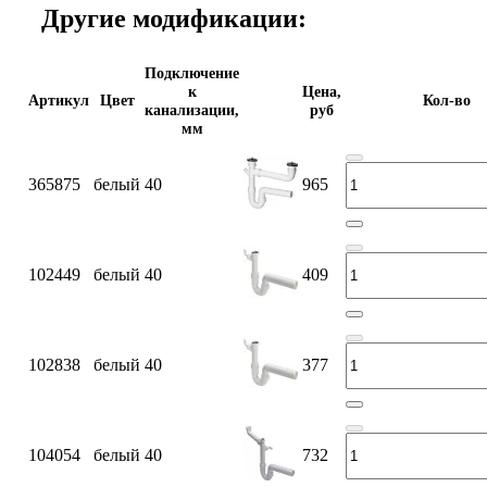
Другие модификации:
Подключение
к
Цена,
Артикул
Цвет
Кол-во
канализации,
руб
мм
365875
белый
40
965
102449
белый
40
409
102838
белый
40
377
104054
белый
40
732