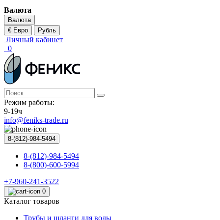
Валюта
Валюта
€ Евро
Рубль
Личный кабинет
0
Режим работы:
9-19ч
info@feniks-trade.ru
8-(812)-984-5494
8-(812)-984-5494
8-(800)-600-5994
+7-960-241-3522
0
Каталог товаров
Трубы и шланги для воды