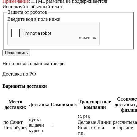
Примечание:
HTML разметка не поддерживается!
Используйте обычный текст.
Защита от роботов
Введите код в поле ниже
Продолжить
Нет отзывов о данном товаре.
Доставка по РФ
Варианты доставки
Стоимос
Место
Транспортные
Доставка
Самовывоз
доставки 
доставки:
компании
физли
СДЭК
пункт
по Санкт-
Деловые Линии
рассчитыва
выдачи
+
Петербургу
Яндекс Go и
в корзине
курьер
т.п.