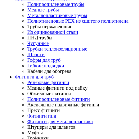
Полипропиленовые трубы
Медные трубы
Металлопластиковые трубы
Полиэтиленовые PEX из сшитого полиэтилена
Трубы нержавеющие
Из оцинкованной стали
ПНД трубы
Чугунные
Трубки теплоизоляционные
Шланги
Гофры для труб
Гибкие подводки
Кабели для обогрева
Фитинги для труб
Резьбовые фитинги
Медные фитинги под пайку
Обжимные фитинги
Полипропиленовые фитинги
Аксиальные надвижные фитинги
Пресс фитинги
Фитинги пнд
Фитинги для металлопластика
Штуцеры для шлангов
Муфты
Тройники