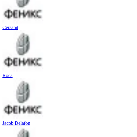
Cersanit
Roca
Jacob Delafon