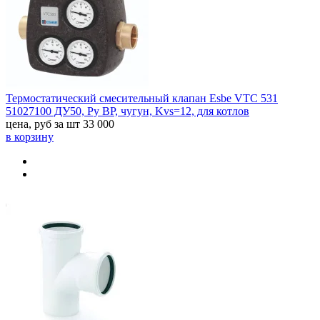
Термостатический смесительный клапан Esbe VTC 531
51027100 ДУ50, Ру BP, чугун, Kvs=12, для котлов
цена, руб за шт
33 000
в корзину