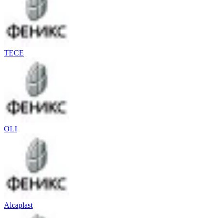
TECE
OLI
Alcaplast