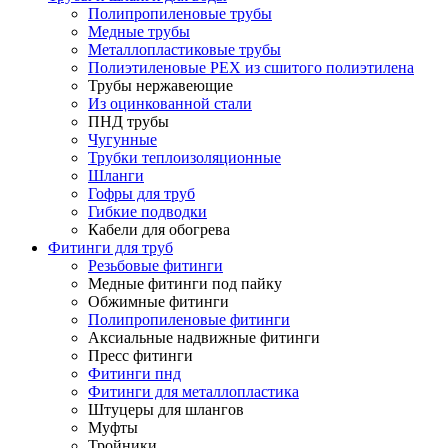
Полипропиленовые трубы
Медные трубы
Металлопластиковые трубы
Полиэтиленовые PEX из сшитого полиэтилена
Трубы нержавеющие
Из оцинкованной стали
ПНД трубы
Чугунные
Трубки теплоизоляционные
Шланги
Гофры для труб
Гибкие подводки
Кабели для обогрева
Фитинги для труб
Резьбовые фитинги
Медные фитинги под пайку
Обжимные фитинги
Полипропиленовые фитинги
Аксиальные надвижные фитинги
Пресс фитинги
Фитинги пнд
Фитинги для металлопластика
Штуцеры для шлангов
Муфты
Тройники