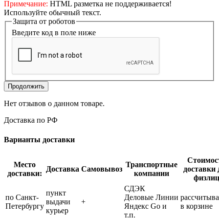
Примечание:
HTML разметка не поддерживается!
Используйте обычный текст.
Защита от роботов
Введите код в поле ниже
Продолжить
Нет отзывов о данном товаре.
Доставка по РФ
Варианты доставки
Стоимос
Место
Транспортные
Доставка
Самовывоз
доставки 
доставки:
компании
физли
СДЭК
пункт
по Санкт-
Деловые Линии
рассчитыва
выдачи
+
Петербургу
Яндекс Go и
в корзине
курьер
т.п.