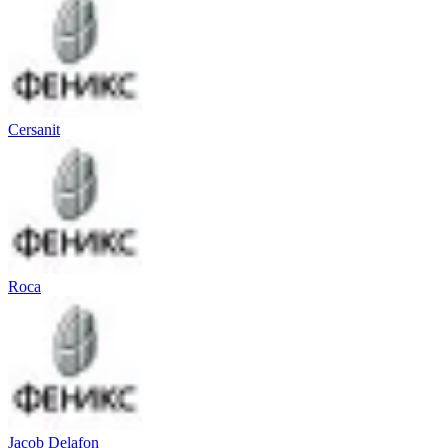
Cersanit
Roca
Jacob Delafon