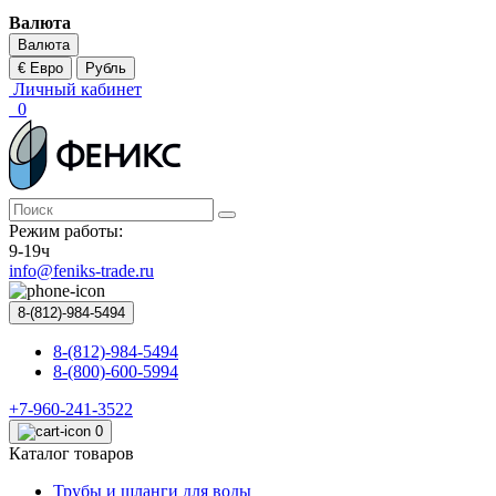
Валюта
Валюта
€ Евро
Рубль
Личный кабинет
0
Режим работы:
9-19ч
info@feniks-trade.ru
8-(812)-984-5494
8-(812)-984-5494
8-(800)-600-5994
+7-960-241-3522
0
Каталог товаров
Трубы и шланги для воды