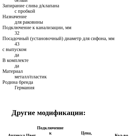
белый
Запирание слива д/клапана
с пробкой
Назначение
для раковины
Подключение к канализации, мм
32
Посадочный (установочный) диаметр для сифона, мм
43
с выпуском
да
В комплекте
да
Материал
металл/пластик
Родина бренда
Германия
Другие модификации:
Подключение
к
Цена,
Артикул
Цвет
Кол-во