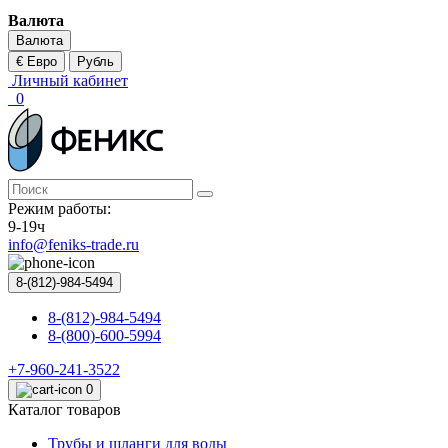
Валюта
Валюта
€ Евро
Рубль
Личный кабинет
0
Режим работы:
9-19ч
info@feniks-trade.ru
8-(812)-984-5494
8-(812)-984-5494
8-(800)-600-5994
+7-960-241-3522
0
Каталог товаров
Трубы и шланги для воды