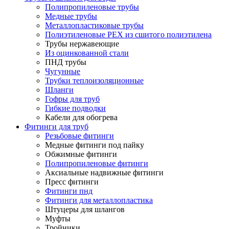
Полипропиленовые трубы
Медные трубы
Металлопластиковые трубы
Полиэтиленовые PEX из сшитого полиэтилена
Трубы нержавеющие
Из оцинкованной стали
ПНД трубы
Чугунные
Трубки теплоизоляционные
Шланги
Гофры для труб
Гибкие подводки
Кабели для обогрева
Фитинги для труб
Резьбовые фитинги
Медные фитинги под пайку
Обжимные фитинги
Полипропиленовые фитинги
Аксиальные надвижные фитинги
Пресс фитинги
Фитинги пнд
Фитинги для металлопластика
Штуцеры для шлангов
Муфты
Тройники