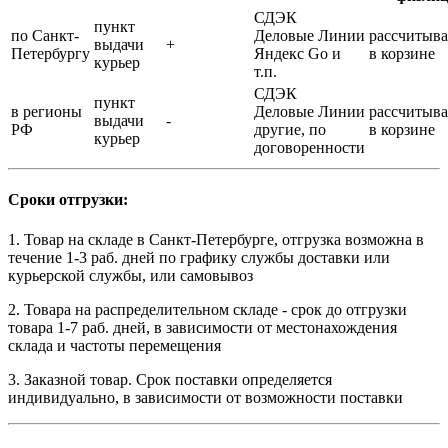
СДЭК
пункт
по Санкт-
Деловые Линии
рассчитыва
выдачи
+
Петербургу
Яндекс Go и
в корзине
курьер
т.п.
СДЭК
пункт
в регионы
Деловые Линии
рассчитыва
выдачи
-
РФ
другие, по
в корзине
курьер
договоренности
Сроки отгрузки:
1. Товар на складе в Санкт-Петербурге, отгрузка возможна в
течение 1-3 раб. дней по графику службы доставки или
курьерской службы, или самовывоз
2. Товара на распределительном складе - срок до отгрузки
товара 1-7 раб. дней, в зависимости от местонахождения
склада и частоты перемещения
3. Заказной товар. Срок поставки определяется
индивидуально, в зависимости от возможности поставки