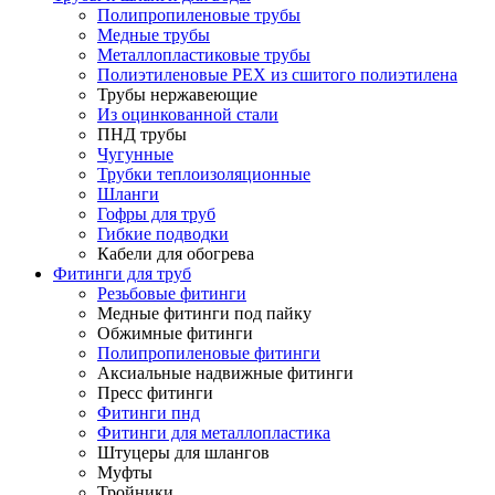
Полипропиленовые трубы
Медные трубы
Металлопластиковые трубы
Полиэтиленовые PEX из сшитого полиэтилена
Трубы нержавеющие
Из оцинкованной стали
ПНД трубы
Чугунные
Трубки теплоизоляционные
Шланги
Гофры для труб
Гибкие подводки
Кабели для обогрева
Фитинги для труб
Резьбовые фитинги
Медные фитинги под пайку
Обжимные фитинги
Полипропиленовые фитинги
Аксиальные надвижные фитинги
Пресс фитинги
Фитинги пнд
Фитинги для металлопластика
Штуцеры для шлангов
Муфты
Тройники