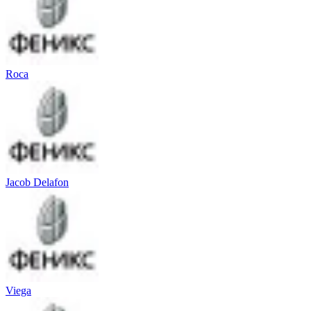
Roca
Jacob Delafon
Viega