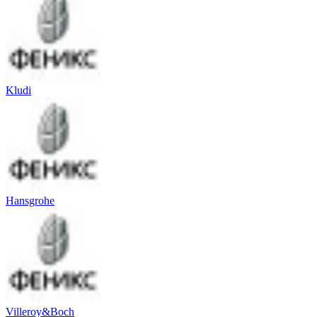
Kludi
Hansgrohe
Villeroy&Boch