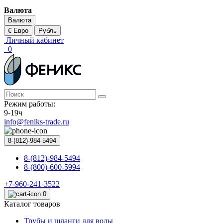
Валюта
Валюта
€ Евро
Рубль
Личный кабинет
0
Режим работы:
9-19ч
info@feniks-trade.ru
8-(812)-984-5494
8-(812)-984-5494
8-(800)-600-5994
+7-960-241-3522
0
Каталог товаров
Трубы и шланги для воды