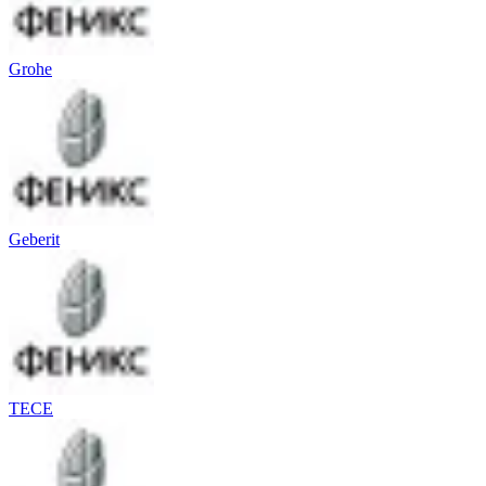
Grohe
Geberit
TECE