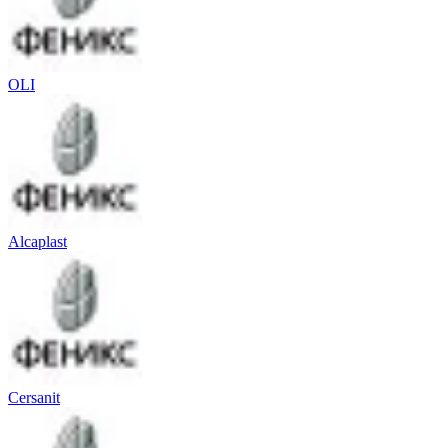
OLI
Alcaplast
Cersanit