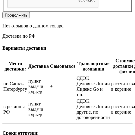
Продолжить
Нет отзывов о данном товаре.
Доставка по РФ
Варианты доставки
Стоимос
Место
Транспортные
Доставка
Самовывоз
доставки 
доставки:
компании
физли
СДЭК
пункт
по Санкт-
Деловые Линии
рассчитыва
выдачи
+
Петербургу
Яндекс Go и
в корзине
курьер
т.п.
СДЭК
пункт
в регионы
Деловые Линии
рассчитыва
выдачи
-
РФ
другие, по
в корзине
курьер
договоренности
Сроки отгрузки: