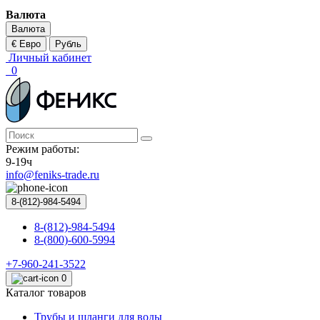
Валюта
Валюта
€ Евро
Рубль
Личный кабинет
0
Режим работы:
9-19ч
info@feniks-trade.ru
8-(812)-984-5494
8-(812)-984-5494
8-(800)-600-5994
+7-960-241-3522
0
Каталог товаров
Трубы и шланги для воды