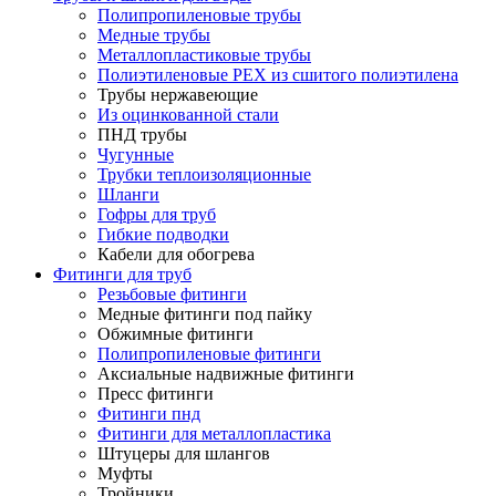
Полипропиленовые трубы
Медные трубы
Металлопластиковые трубы
Полиэтиленовые PEX из сшитого полиэтилена
Трубы нержавеющие
Из оцинкованной стали
ПНД трубы
Чугунные
Трубки теплоизоляционные
Шланги
Гофры для труб
Гибкие подводки
Кабели для обогрева
Фитинги для труб
Резьбовые фитинги
Медные фитинги под пайку
Обжимные фитинги
Полипропиленовые фитинги
Аксиальные надвижные фитинги
Пресс фитинги
Фитинги пнд
Фитинги для металлопластика
Штуцеры для шлангов
Муфты
Тройники