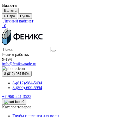
Валюта
Валюта
€ Евро
Рубль
Личный кабинет
0
Режим работы:
9-19ч
info@feniks-trade.ru
8-(812)-984-5494
8-(812)-984-5494
8-(800)-600-5994
+7-960-241-3522
0
Каталог товаров
Трубы и шланги для воды