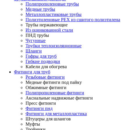
Полипропиленовые трубы
Медные трубы
Металлопластиковые трубы
Полиэтиленовые PEX из сшитого полиэтилена
Трубы нержавеющие
Из оцинкованной стали
ПНД трубы
Чугунные
Трубки теплоизоляционные
Шланги
Гофры для труб
Гибкие подводки
Кабели для обогрева
Фитинги для труб
Резьбовые фитинги
Медные фитинги под пайку
Обжимные фитинги
Полипропиленовые фитинги
Аксиальные надвижные фитинги
Пресс фитинги
Фитинги пнд
Фитинги для металлопластика
Штуцеры для шлангов
Муфты
Тройники