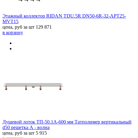
Этажный коллектор RIDAN TDU.5R DN50-6R-32-APT25-
MVT15
цена, руб за шт
129 871
в корзину
Душевой лоток ТП-50.1A-600 мм Татполимер вертикальный
d50 решетка А - волна
цена, руб за шт
5 915