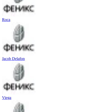
Roca
Jacob Delafon
Viega