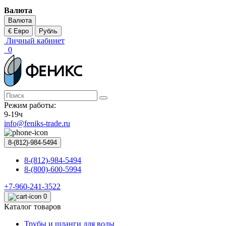
Валюта
Валюта
€ Евро
Рубль
Личный кабинет
0
Режим работы:
9-19ч
info@feniks-trade.ru
8-(812)-984-5494
8-(812)-984-5494
8-(800)-600-5994
+7-960-241-3522
0
Каталог товаров
Трубы и шланги для воды