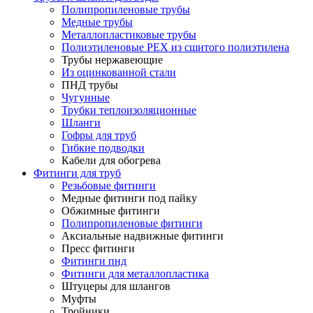
Полипропиленовые трубы
Медные трубы
Металлопластиковые трубы
Полиэтиленовые PEX из сшитого полиэтилена
Трубы нержавеющие
Из оцинкованной стали
ПНД трубы
Чугунные
Трубки теплоизоляционные
Шланги
Гофры для труб
Гибкие подводки
Кабели для обогрева
Фитинги для труб
Резьбовые фитинги
Медные фитинги под пайку
Обжимные фитинги
Полипропиленовые фитинги
Аксиальные надвижные фитинги
Пресс фитинги
Фитинги пнд
Фитинги для металлопластика
Штуцеры для шлангов
Муфты
Тройники