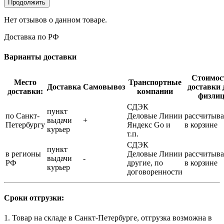
Продолжить
Нет отзывов о данном товаре.
Доставка по РФ
Варианты доставки
Стоимос
Место
Транспортные
Доставка
Самовывоз
доставки 
доставки:
компании
физли
СДЭК
пункт
по Санкт-
Деловые Линии
рассчитыва
выдачи
+
Петербургу
Яндекс Go и
в корзине
курьер
т.п.
СДЭК
пункт
в регионы
Деловые Линии
рассчитыва
выдачи
-
РФ
другие, по
в корзине
курьер
договоренности
Сроки отгрузки:
1. Товар на складе в Санкт-Петербурге, отгрузка возможна в