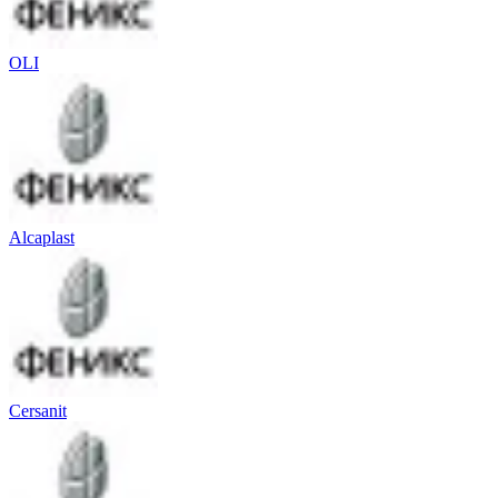
OLI
Alcaplast
Cersanit