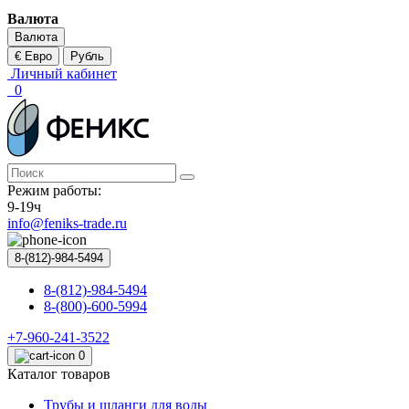
Валюта
Валюта
€ Евро
Рубль
Личный кабинет
0
Режим работы:
9-19ч
info@feniks-trade.ru
8-(812)-984-5494
8-(812)-984-5494
8-(800)-600-5994
+7-960-241-3522
0
Каталог товаров
Трубы и шланги для воды