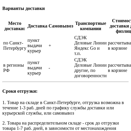
Варианты доставки
Стоимос
Место
Транспортные
Доставка
Самовывоз
доставки 
доставки:
компании
физли
СДЭК
пункт
по Санкт-
Деловые Линии
рассчитыва
выдачи
+
Петербургу
Яндекс Go и
в корзине
курьер
т.п.
СДЭК
пункт
в регионы
Деловые Линии
рассчитыва
выдачи
-
РФ
другие, по
в корзине
курьер
договоренности
Сроки отгрузки:
1. Товар на складе в Санкт-Петербурге, отгрузка возможна в
течение 1-3 раб. дней по графику службы доставки или
курьерской службы, или самовывоз
2. Товара на распределительном складе - срок до отгрузки
товара 1-7 раб. дней, в зависимости от местонахождения