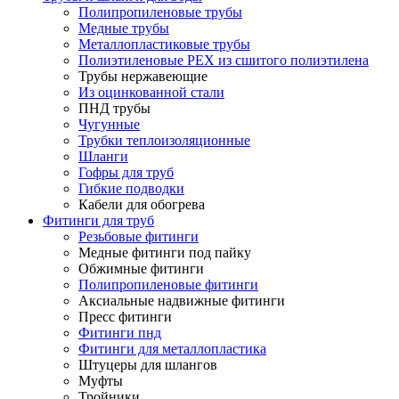
Полипропиленовые трубы
Медные трубы
Металлопластиковые трубы
Полиэтиленовые PEX из сшитого полиэтилена
Трубы нержавеющие
Из оцинкованной стали
ПНД трубы
Чугунные
Трубки теплоизоляционные
Шланги
Гофры для труб
Гибкие подводки
Кабели для обогрева
Фитинги для труб
Резьбовые фитинги
Медные фитинги под пайку
Обжимные фитинги
Полипропиленовые фитинги
Аксиальные надвижные фитинги
Пресс фитинги
Фитинги пнд
Фитинги для металлопластика
Штуцеры для шлангов
Муфты
Тройники