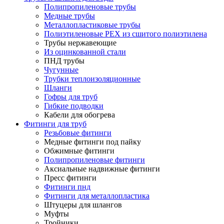
Полипропиленовые трубы
Медные трубы
Металлопластиковые трубы
Полиэтиленовые PEX из сшитого полиэтилена
Трубы нержавеющие
Из оцинкованной стали
ПНД трубы
Чугунные
Трубки теплоизоляционные
Шланги
Гофры для труб
Гибкие подводки
Кабели для обогрева
Фитинги для труб
Резьбовые фитинги
Медные фитинги под пайку
Обжимные фитинги
Полипропиленовые фитинги
Аксиальные надвижные фитинги
Пресс фитинги
Фитинги пнд
Фитинги для металлопластика
Штуцеры для шлангов
Муфты
Тройники