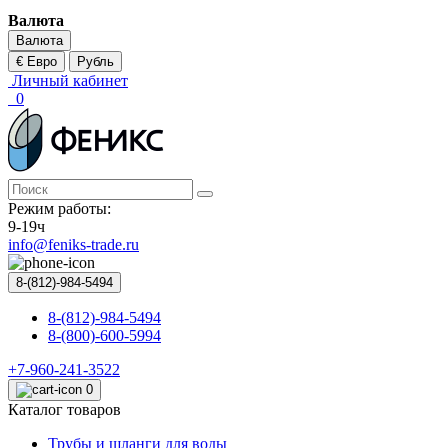
Валюта
Валюта
€ Евро
Рубль
Личный кабинет
0
Режим работы:
9-19ч
info@feniks-trade.ru
8-(812)-984-5494
8-(812)-984-5494
8-(800)-600-5994
+7-960-241-3522
0
Каталог товаров
Трубы и шланги для воды