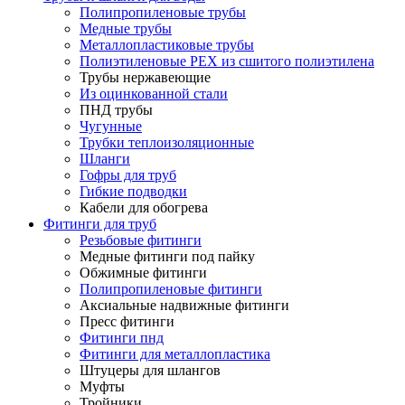
Полипропиленовые трубы
Медные трубы
Металлопластиковые трубы
Полиэтиленовые PEX из сшитого полиэтилена
Трубы нержавеющие
Из оцинкованной стали
ПНД трубы
Чугунные
Трубки теплоизоляционные
Шланги
Гофры для труб
Гибкие подводки
Кабели для обогрева
Фитинги для труб
Резьбовые фитинги
Медные фитинги под пайку
Обжимные фитинги
Полипропиленовые фитинги
Аксиальные надвижные фитинги
Пресс фитинги
Фитинги пнд
Фитинги для металлопластика
Штуцеры для шлангов
Муфты
Тройники