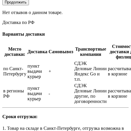
Продолжить
Нет отзывов о данном товаре.
Доставка по РФ
Варианты доставки
Стоимос
Место
Транспортные
Доставка
Самовывоз
доставки 
доставки:
компании
физли
СДЭК
пункт
по Санкт-
Деловые Линии
рассчитыва
выдачи
+
Петербургу
Яндекс Go и
в корзине
курьер
т.п.
СДЭК
пункт
в регионы
Деловые Линии
рассчитыва
выдачи
-
РФ
другие, по
в корзине
курьер
договоренности
Сроки отгрузки:
1. Товар на складе в Санкт-Петербурге, отгрузка возможна в