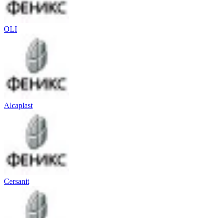
OLI
Alcaplast
Cersanit