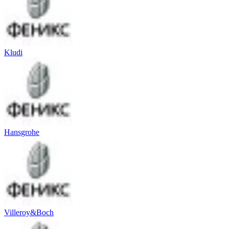
Kludi
Hansgrohe
Villeroy&Boch