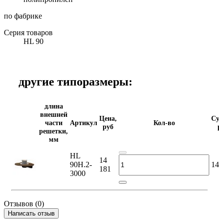
по фабрике
Серия товаров
HL 90
другие типоразмеры:
длина
внешней
Цена,
Су
части
Артикул
Кол-во
руб
решетки,
мм
HL
14
90H.2-
14
181
3000
Отзывов (0)
Написать отзыв