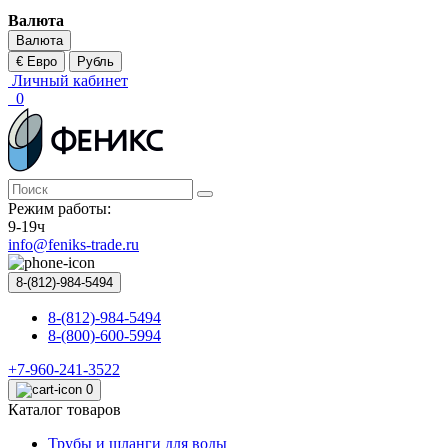
Валюта
Валюта
€ Евро
Рубль
Личный кабинет
0
Режим работы:
9-19ч
info@feniks-trade.ru
8-(812)-984-5494
8-(812)-984-5494
8-(800)-600-5994
+7-960-241-3522
0
Каталог товаров
Трубы и шланги для воды