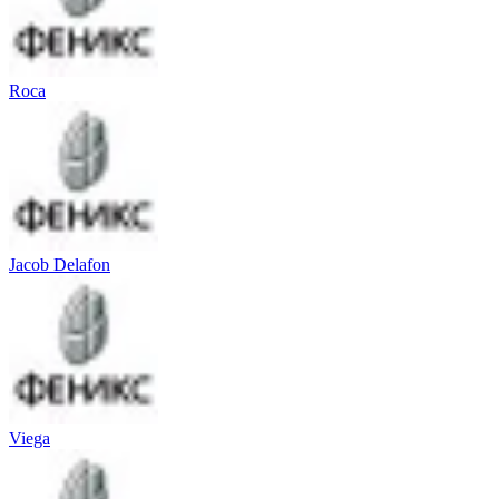
Roca
Jacob Delafon
Viega