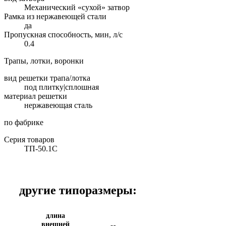
Механический «сухой» затвор
Рамка из нержавеющей стали
да
Пропускная способность, мин, л/с
0.4
Трапы, лотки, воронки
вид решетки трапа/лотка
под плитку|сплошная
материал решетки
нержавеющая сталь
по фабрике
Серия товаров
ТП-50.1C
другие типоразмеры:
длина
внешней