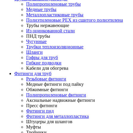
Полипропиленовые трубы
Медные трубы
Металлопластиковые трубы
Полиэтиленовые PEX из сшитого полиэтилена
Трубы нержавеющие
Из оцинкованной стали
ПНД трубы
Чугунные
Трубки теплоизоляционные
Шланги
Гофры для труб
Гибкие подводки
Кабели для обогрева
Фитинги для труб
Резьбовые фитинги
Медные фитинги под пайку
Обжимные фитинги
Полипропиленовые фитинги
Аксиальные надвижные фитинги
Пресс фитинги
Фитинги пнд
Фитинги для металлопластика
Штуцеры для шлангов
Муфты
Тройники