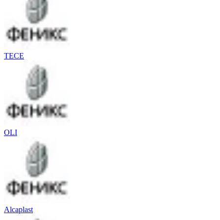
TECE
OLI
Alcaplast