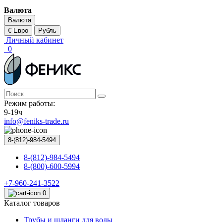
Валюта
Валюта
€ Евро
Рубль
Личный кабинет
0
Режим работы:
9-19ч
info@feniks-trade.ru
8-(812)-984-5494
8-(812)-984-5494
8-(800)-600-5994
+7-960-241-3522
0
Каталог товаров
Трубы и шланги для воды