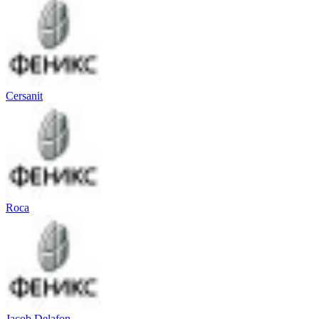
Cersanit
Roca
Jacob Delafon