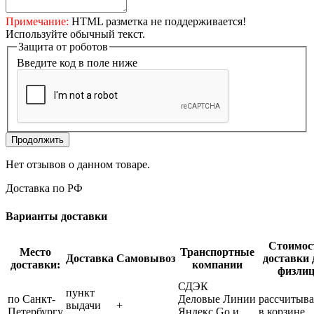
Примечание:
HTML разметка не поддерживается!
Используйте обычный текст.
Защита от роботов
Введите код в поле ниже
Продолжить
Нет отзывов о данном товаре.
Доставка по РФ
Варианты доставки
Стоимос
Место
Транспортные
Доставка
Самовывоз
доставки 
доставки:
компании
физли
СДЭК
пункт
по Санкт-
Деловые Линии
рассчитыва
выдачи
+
Петербургу
Яндекс Go и
в корзине