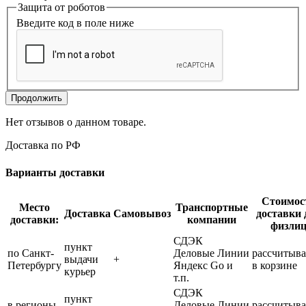
Защита от роботов
Введите код в поле ниже
Продолжить
Нет отзывов о данном товаре.
Доставка по РФ
Варианты доставки
Стоимос
Место
Транспортные
Доставка
Самовывоз
доставки 
доставки:
компании
физли
СДЭК
пункт
по Санкт-
Деловые Линии
рассчитыва
выдачи
+
Петербургу
Яндекс Go и
в корзине
курьер
т.п.
СДЭК
пункт
в регионы
Деловые Линии
рассчитыва