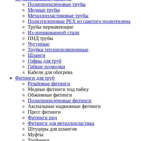
Полипропиленовые трубы
Медные трубы
Металлопластиковые трубы
Полиэтиленовые PEX из сшитого полиэтилена
Трубы нержавеющие
Из оцинкованной стали
ПНД трубы
Чугунные
Трубки теплоизоляционные
Шланги
Гофры для труб
Гибкие подводки
Кабели для обогрева
Фитинги для труб
Резьбовые фитинги
Медные фитинги под пайку
Обжимные фитинги
Полипропиленовые фитинги
Аксиальные надвижные фитинги
Пресс фитинги
Фитинги пнд
Фитинги для металлопластика
Штуцеры для шлангов
Муфты
Тройники