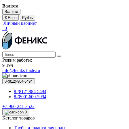
Валюта
Валюта
€ Евро
Рубль
Личный кабинет
0
Режим работы:
9-19ч
info@feniks-trade.ru
8-(812)-984-5494
8-(812)-984-5494
8-(800)-600-5994
+7-960-241-3522
0
Каталог товаров
Трубы и шланги для воды