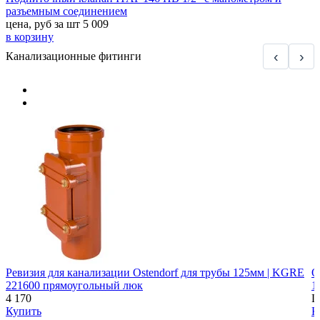
разъемным соединением
цена, руб за шт
5 009
в корзину
‹
›
Канализационные фитинги
Ревизия для канализации Ostendorf для трубы 125мм | KGRE
О
221600 прямоугольный люк
1
4 170
Ц
Купить
К