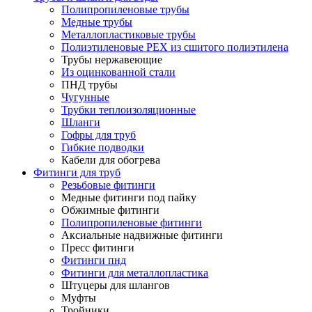
Полипропиленовые трубы
Медные трубы
Металлопластиковые трубы
Полиэтиленовые PEX из сшитого полиэтилена
Трубы нержавеющие
Из оцинкованной стали
ПНД трубы
Чугунные
Трубки теплоизоляционные
Шланги
Гофры для труб
Гибкие подводки
Кабели для обогрева
Фитинги для труб
Резьбовые фитинги
Медные фитинги под пайку
Обжимные фитинги
Полипропиленовые фитинги
Аксиальные надвижные фитинги
Пресс фитинги
Фитинги пнд
Фитинги для металлопластика
Штуцеры для шлангов
Муфты
Тройники