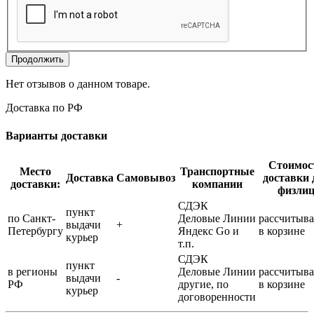
Продолжить
Нет отзывов о данном товаре.
Доставка по РФ
Варианты доставки
Стоимос
Место
Транспортные
Доставка
Самовывоз
доставки 
доставки:
компании
физли
СДЭК
пункт
по Санкт-
Деловые Линии
рассчитыва
выдачи
+
Петербургу
Яндекс Go и
в корзине
курьер
т.п.
СДЭК
пункт
в регионы
Деловые Линии
рассчитыва
выдачи
-
РФ
другие, по
в корзине
курьер
договоренности