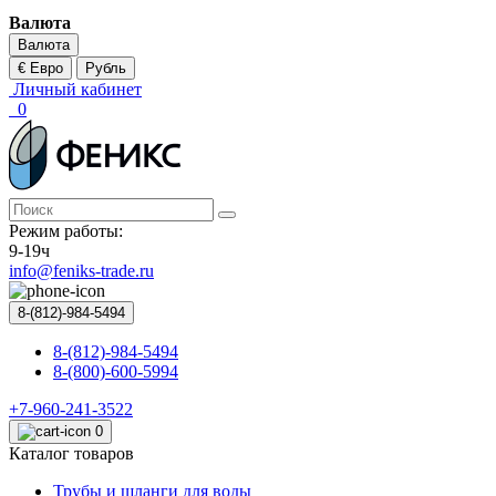
Валюта
Валюта
€ Евро
Рубль
Личный кабинет
0
Режим работы:
9-19ч
info@feniks-trade.ru
8-(812)-984-5494
8-(812)-984-5494
8-(800)-600-5994
+7-960-241-3522
0
Каталог товаров
Трубы и шланги для воды