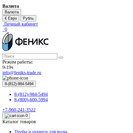
Валюта
Валюта
€ Евро
Рубль
Личный кабинет
0
Режим работы:
9-19ч
info@feniks-trade.ru
8-(812)-984-5494
8-(812)-984-5494
8-(800)-600-5994
+7-960-241-3522
0
Каталог товаров
Трубы и шланги для воды