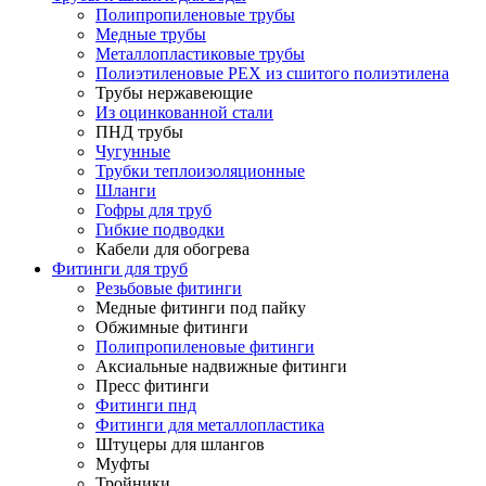
Полипропиленовые трубы
Медные трубы
Металлопластиковые трубы
Полиэтиленовые PEX из сшитого полиэтилена
Трубы нержавеющие
Из оцинкованной стали
ПНД трубы
Чугунные
Трубки теплоизоляционные
Шланги
Гофры для труб
Гибкие подводки
Кабели для обогрева
Фитинги для труб
Резьбовые фитинги
Медные фитинги под пайку
Обжимные фитинги
Полипропиленовые фитинги
Аксиальные надвижные фитинги
Пресс фитинги
Фитинги пнд
Фитинги для металлопластика
Штуцеры для шлангов
Муфты
Тройники