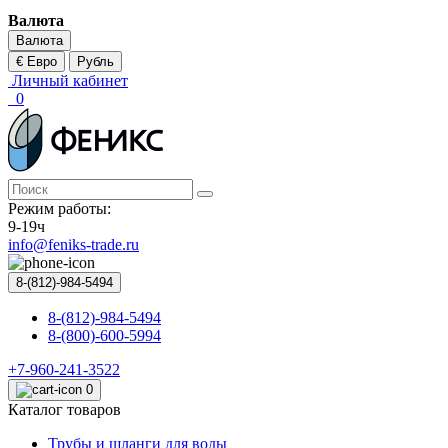
Валюта
Валюта
€ Евро
Рубль
Личный кабинет
0
Режим работы:
9-19ч
info@feniks-trade.ru
8-(812)-984-5494
8-(812)-984-5494
8-(800)-600-5994
+7-960-241-3522
0
Каталог товаров
Трубы и шланги для воды