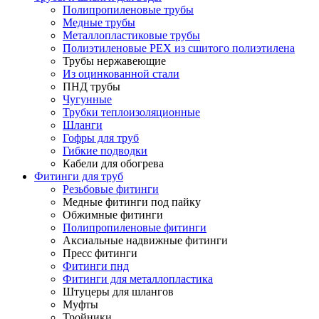
Полипропиленовые трубы
Медные трубы
Металлопластиковые трубы
Полиэтиленовые PEX из сшитого полиэтилена
Трубы нержавеющие
Из оцинкованной стали
ПНД трубы
Чугунные
Трубки теплоизоляционные
Шланги
Гофры для труб
Гибкие подводки
Кабели для обогрева
Фитинги для труб
Резьбовые фитинги
Медные фитинги под пайку
Обжимные фитинги
Полипропиленовые фитинги
Аксиальные надвижные фитинги
Пресс фитинги
Фитинги пнд
Фитинги для металлопластика
Штуцеры для шлангов
Муфты
Тройники