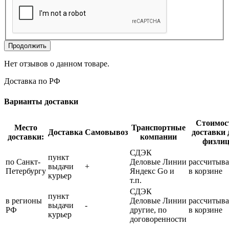
Продолжить
Нет отзывов о данном товаре.
Доставка по РФ
Варианты доставки
Стоимос
Место
Транспортные
Доставка
Самовывоз
доставки 
доставки:
компании
физли
СДЭК
пункт
по Санкт-
Деловые Линии
рассчитыва
выдачи
+
Петербургу
Яндекс Go и
в корзине
курьер
т.п.
СДЭК
пункт
в регионы
Деловые Линии
рассчитыва
выдачи
-
РФ
другие, по
в корзине
курьер
договоренности