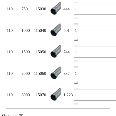
110
750
115030
444
110
1000
115040
501
110
1500
115050
744
110
2000
115060
837
110
3000
115070
1 223
Отзывов (0)