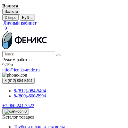
Валюта
Валюта
€ Евро
Рубль
Личный кабинет
0
Режим работы:
9-19ч
info@feniks-trade.ru
8-(812)-984-5494
8-(812)-984-5494
8-(800)-600-5994
+7-960-241-3522
0
Каталог товаров
Трубы и шланги для воды