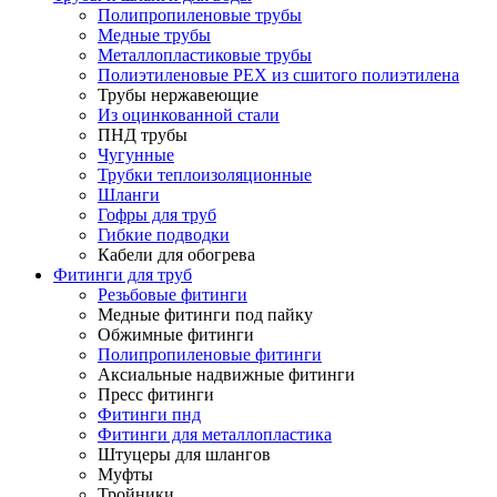
Полипропиленовые трубы
Медные трубы
Металлопластиковые трубы
Полиэтиленовые PEX из сшитого полиэтилена
Трубы нержавеющие
Из оцинкованной стали
ПНД трубы
Чугунные
Трубки теплоизоляционные
Шланги
Гофры для труб
Гибкие подводки
Кабели для обогрева
Фитинги для труб
Резьбовые фитинги
Медные фитинги под пайку
Обжимные фитинги
Полипропиленовые фитинги
Аксиальные надвижные фитинги
Пресс фитинги
Фитинги пнд
Фитинги для металлопластика
Штуцеры для шлангов
Муфты
Тройники