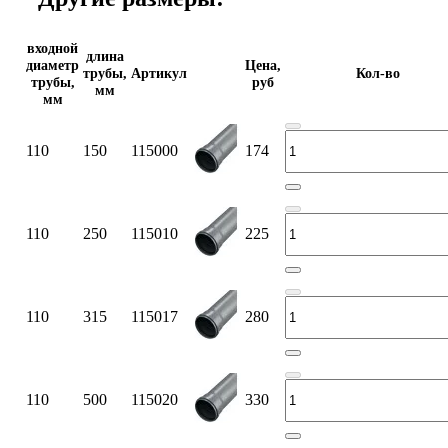
входной
длина
диаметр
Цена,
трубы,
Артикул
Кол-во
трубы,
руб
мм
мм
110
150
115000
174
110
250
115010
225
110
315
115017
280
110
500
115020
330