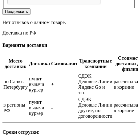
Продолжить
Нет отзывов о данном товаре.
Доставка по РФ
Варианты доставки
Стоимос
Место
Транспортные
Доставка
Самовывоз
доставки 
доставки:
компании
физли
СДЭК
пункт
по Санкт-
Деловые Линии
рассчитыва
выдачи
+
Петербургу
Яндекс Go и
в корзине
курьер
т.п.
СДЭК
пункт
в регионы
Деловые Линии
рассчитыва
выдачи
-
РФ
другие, по
в корзине
курьер
договоренности
Сроки отгрузки: