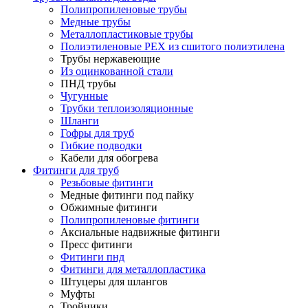
Полипропиленовые трубы
Медные трубы
Металлопластиковые трубы
Полиэтиленовые PEX из сшитого полиэтилена
Трубы нержавеющие
Из оцинкованной стали
ПНД трубы
Чугунные
Трубки теплоизоляционные
Шланги
Гофры для труб
Гибкие подводки
Кабели для обогрева
Фитинги для труб
Резьбовые фитинги
Медные фитинги под пайку
Обжимные фитинги
Полипропиленовые фитинги
Аксиальные надвижные фитинги
Пресс фитинги
Фитинги пнд
Фитинги для металлопластика
Штуцеры для шлангов
Муфты
Тройники