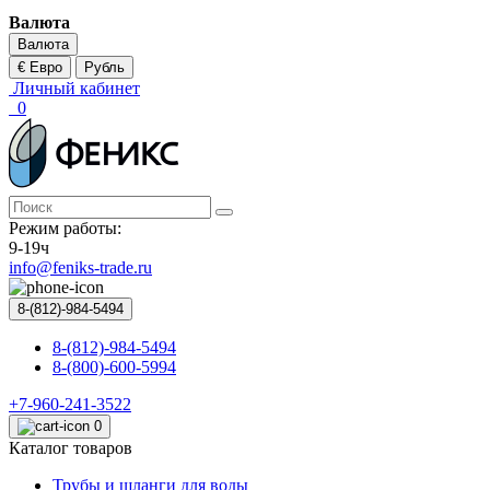
Валюта
Валюта
€ Евро
Рубль
Личный кабинет
0
Режим работы:
9-19ч
info@feniks-trade.ru
8-(812)-984-5494
8-(812)-984-5494
8-(800)-600-5994
+7-960-241-3522
0
Каталог товаров
Трубы и шланги для воды