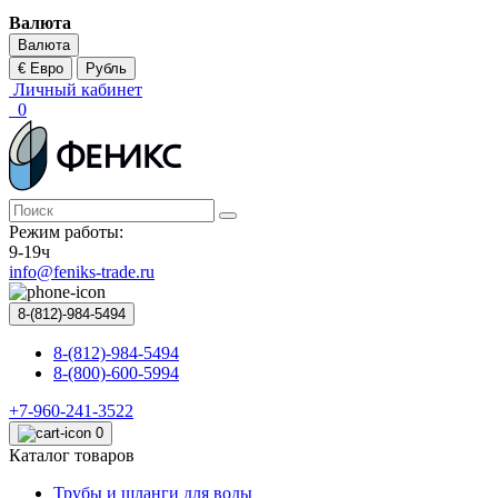
Валюта
Валюта
€ Евро
Рубль
Личный кабинет
0
Режим работы:
9-19ч
info@feniks-trade.ru
8-(812)-984-5494
8-(812)-984-5494
8-(800)-600-5994
+7-960-241-3522
0
Каталог товаров
Трубы и шланги для воды