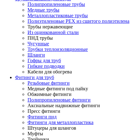
Полипропиленовые трубы
Медные трубы
Металлопластиковые трубы
Полиэтиленовые PEX из сшитого полиэтилена
Трубы нержавеющие
Из оцинкованной стали
ПНД трубы
Чугунные
Трубки теплоизоляционные
Шланги
Гофры для труб
Гибкие подводки
Кабели для обогрева
Фитинги для труб
Резьбовые фитинги
Медные фитинги под пайку
Обжимные фитинги
Полипропиленовые фитинги
Аксиальные надвижные фитинги
Пресс фитинги
Фитинги пнд
Фитинги для металлопластика
Штуцеры для шлангов
Муфты
Тройники