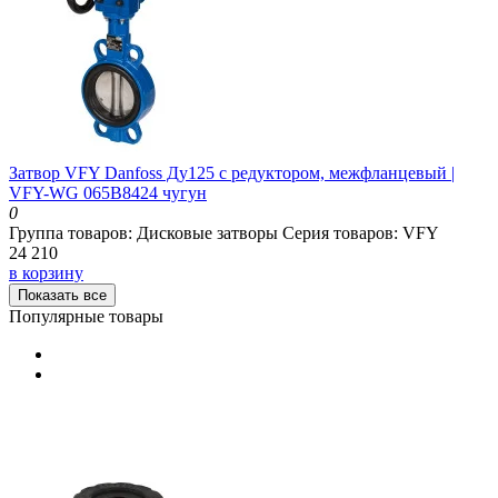
Затвор VFY Danfoss Ду125 с редуктором, межфланцевый |
VFY-WG 065B8424 чугун
0
Группа товаров:
Дисковые затворы
Серия товаров:
VFY
24 210
в корзину
Показать все
Популярные товары