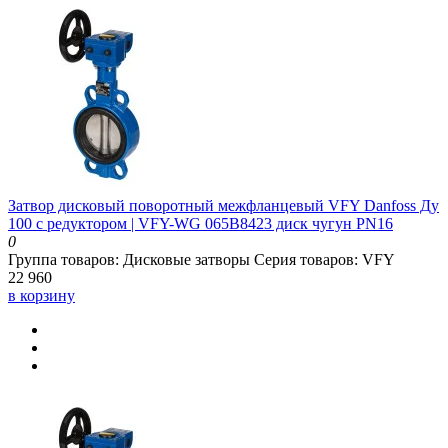
Затвор дисковый поворотный межфланцевый VFY Danfoss Ду
100 с редуктором | VFY-WG 065B8423 диск чугун PN16
0
Группа товаров:
Дисковые затворы
Серия товаров:
VFY
22 960
в корзину