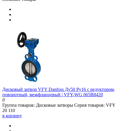
Дисковый затвор VFY Danfoss Ду50 Ру16 с редуктором,
поворотный, межфланцевый | VFY-WG 065B8420
0
Группа товаров:
Дисковые затворы
Серия товаров:
VFY
20 110
в корзину