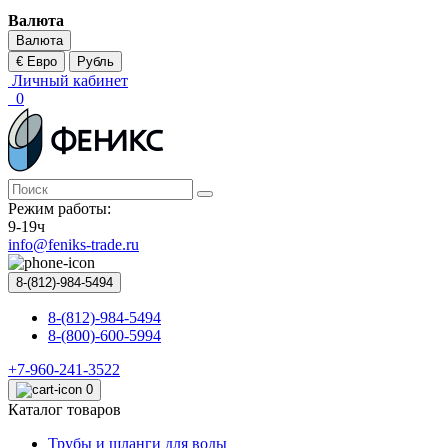
Валюта
Валюта
€ Евро
Рубль
Личный кабинет
0
Режим работы:
9-19ч
info@feniks-trade.ru
8-(812)-984-5494
8-(812)-984-5494
8-(800)-600-5994
+7-960-241-3522
0
Каталог товаров
Трубы и шланги для воды