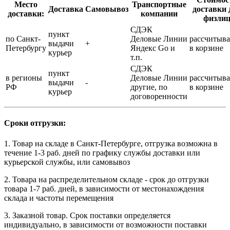
Место
Транспортные
Доставка
Самовывоз
доставки 
доставки:
компании
физли
СДЭК
пункт
по Санкт-
Деловые Линии
рассчитыва
выдачи
+
Петербургу
Яндекс Go и
в корзине
курьер
т.п.
СДЭК
пункт
в регионы
Деловые Линии
рассчитыва
выдачи
-
РФ
другие, по
в корзине
курьер
договоренности
Сроки отгрузки:
1. Товар на складе в Санкт-Петербурге, отгрузка возможна в
течение 1-3 раб. дней по графику службы доставки или
курьерской службы, или самовывоз
2. Товара на распределительном складе - срок до отгрузки
товара 1-7 раб. дней, в зависимости от местонахождения
склада и частоты перемещения
3. Заказной товар. Срок поставки определяется
индивидуально, в зависимости от возможности поставки