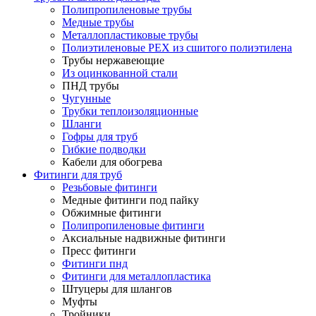
Полипропиленовые трубы
Медные трубы
Металлопластиковые трубы
Полиэтиленовые PEX из сшитого полиэтилена
Трубы нержавеющие
Из оцинкованной стали
ПНД трубы
Чугунные
Трубки теплоизоляционные
Шланги
Гофры для труб
Гибкие подводки
Кабели для обогрева
Фитинги для труб
Резьбовые фитинги
Медные фитинги под пайку
Обжимные фитинги
Полипропиленовые фитинги
Аксиальные надвижные фитинги
Пресс фитинги
Фитинги пнд
Фитинги для металлопластика
Штуцеры для шлангов
Муфты
Тройники