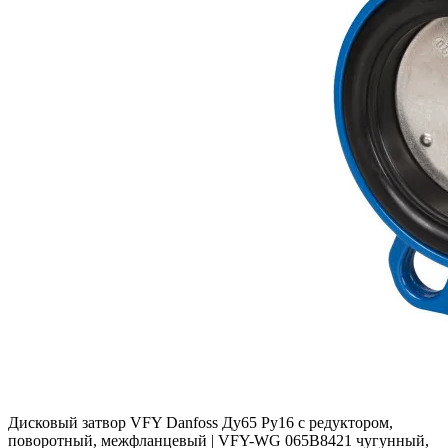
Дисковый затвор VFY Danfoss Ду65 Ру16 с редуктором,
поворотный, межфланцевый | VFY-WG 065B8421 чугунный,