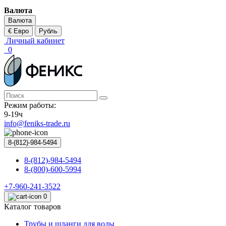
Валюта
Валюта
€ Евро
Рубль
Личный кабинет
0
Режим работы:
9-19ч
info@feniks-trade.ru
8-(812)-984-5494
8-(812)-984-5494
8-(800)-600-5994
+7-960-241-3522
0
Каталог товаров
Трубы и шланги для воды