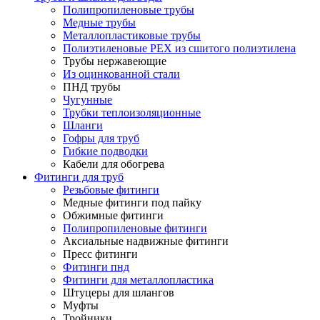
Полипропиленовые трубы
Медные трубы
Металлопластиковые трубы
Полиэтиленовые PEX из сшитого полиэтилена
Трубы нержавеющие
Из оцинкованной стали
ПНД трубы
Чугунные
Трубки теплоизоляционные
Шланги
Гофры для труб
Гибкие подводки
Кабели для обогрева
Фитинги для труб
Резьбовые фитинги
Медные фитинги под пайку
Обжимные фитинги
Полипропиленовые фитинги
Аксиальные надвижные фитинги
Пресс фитинги
Фитинги пнд
Фитинги для металлопластика
Штуцеры для шлангов
Муфты
Тройники