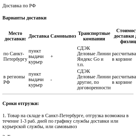
Доставка по РФ
Варианты доставки
Стоимос
Место
Транспортные
Доставка
Самовывоз
доставки 
доставки:
компании
физли
СДЭК
пункт
по Санкт-
Деловые Линии
рассчитыва
выдачи
+
Петербургу
Яндекс Go и
в корзине
курьер
т.п.
СДЭК
пункт
в регионы
Деловые Линии
рассчитыва
выдачи
-
РФ
другие, по
в корзине
курьер
договоренности
Сроки отгрузки:
1. Товар на складе в Санкт-Петербурге, отгрузка возможна в
течение 1-3 раб. дней по графику службы доставки или
курьерской службы, или самовывоз