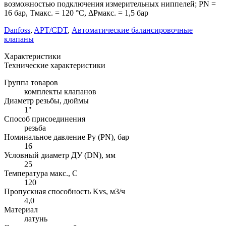
возможностью подключения измерительных ниппелей; PN =
16 бар, Тмакс. = 120 °С, ΔРмакс. = 1,5 бар
Danfoss
,
APT/CDT
,
Автоматические балансировочные
клапаны
Характеристики
Технические характеристики
Группа товаров
комплекты клапанов
Диаметр резьбы, дюймы
1"
Способ присоединения
резьба
Номинальное давление Ру (PN), бар
16
Условный диаметр ДУ (DN), мм
25
Температура макс., С
120
Пропускная способность Kvs, м3/ч
4,0
Материал
латунь