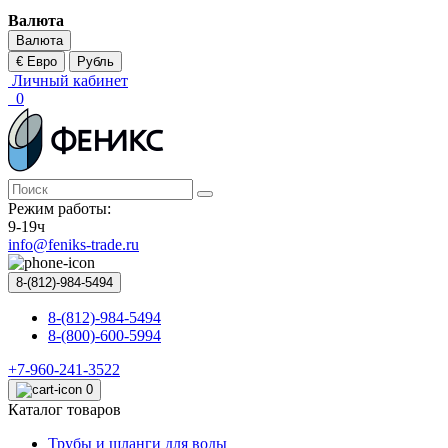
Валюта
Валюта
€ Евро
Рубль
Личный кабинет
0
Режим работы:
9-19ч
info@feniks-trade.ru
8-(812)-984-5494
8-(812)-984-5494
8-(800)-600-5994
+7-960-241-3522
0
Каталог товаров
Трубы и шланги для воды