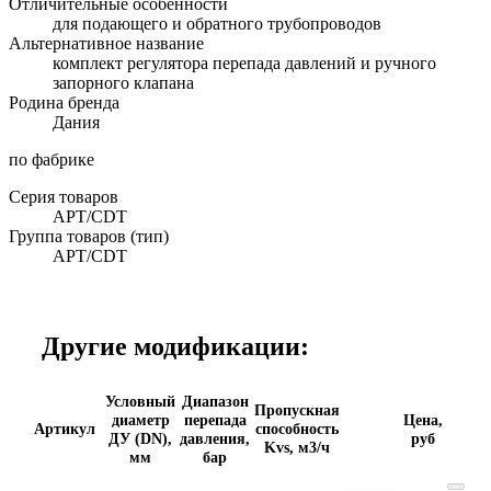
Отличительные особенности
для подающего и обратного трубопроводов
Альтернативное название
комплект регулятора перепада давлений и ручного
запорного клапана
Родина бренда
Дания
по фабрике
Серия товаров
APT/CDT
Группа товаров (тип)
APT/CDT
Другие модификации:
Условный
Диапазон
Пропускная
диаметр
перепада
Цена,
Артикул
способность
ДУ (DN),
давления,
руб
Kvs, м3/ч
мм
бар