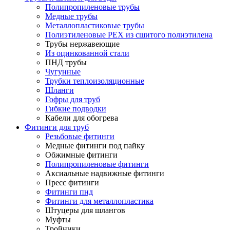
Полипропиленовые трубы
Медные трубы
Металлопластиковые трубы
Полиэтиленовые PEX из сшитого полиэтилена
Трубы нержавеющие
Из оцинкованной стали
ПНД трубы
Чугунные
Трубки теплоизоляционные
Шланги
Гофры для труб
Гибкие подводки
Кабели для обогрева
Фитинги для труб
Резьбовые фитинги
Медные фитинги под пайку
Обжимные фитинги
Полипропиленовые фитинги
Аксиальные надвижные фитинги
Пресс фитинги
Фитинги пнд
Фитинги для металлопластика
Штуцеры для шлангов
Муфты
Тройники