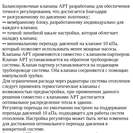
Балансировочные клапаны APT разработаны для обеспечения
точного регулирования, что достигается благодаря:
•• разгруженному по давлению золотнику;
•• мембранному блоку, разработанному индивидуально для
каждого клапана;
•• точной линейной шкале настройки, которая облегчает
наладку клапана;
•• минимальному перепаду давлений на клапане 10 кПа,
который позволяет использовать менее мощные насосы.
Клапаны APT применяются совместно с клапаном-партнером.
Клапан APT устанавливается на обратном трубопроводе
системы. Клапан партнер устанавливается на подающем
трубопроводе системы. Оба клапана соединяются с помощью
импульсной трубки.
Для ограничения расхода через радиаторы системы отопления
следует применять термостатические клапаны с
возможностью преднастройки, при применении данного
решения совместно с клапанами APT достигается
оптимальное распределение тепла в здании.
Регулятор перепада по умолчанию настроен на поддержание
перепада давлений 10 кПа, подходящего для работы систем
отопления. Настройка регулятора может быть легко изменена
для достижения оптимального перепада давления в
конкретной системе.