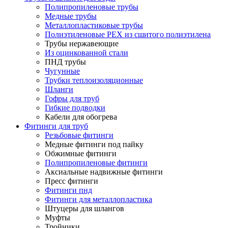
Полипропиленовые трубы
Медные трубы
Металлопластиковые трубы
Полиэтиленовые PEX из сшитого полиэтилена
Трубы нержавеющие
Из оцинкованной стали
ПНД трубы
Чугунные
Трубки теплоизоляционные
Шланги
Гофры для труб
Гибкие подводки
Кабели для обогрева
Фитинги для труб
Резьбовые фитинги
Медные фитинги под пайку
Обжимные фитинги
Полипропиленовые фитинги
Аксиальные надвижные фитинги
Пресс фитинги
Фитинги пнд
Фитинги для металлопластика
Штуцеры для шлангов
Муфты
Тройники