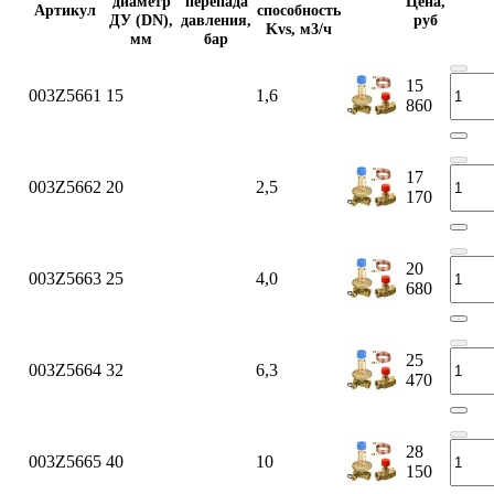
диаметр
перепада
Цена,
Артикул
способность
ДУ (DN),
давления,
руб
Kvs, м3/ч
мм
бар
15
003Z5661
15
1,6
860
17
003Z5662
20
2,5
170
20
003Z5663
25
4,0
680
25
003Z5664
32
6,3
470
28
003Z5665
40
10
150