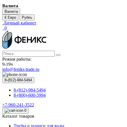
Валюта
Валюта
€ Евро
Рубль
Личный кабинет
0
Режим работы:
9-19ч
info@feniks-trade.ru
8-(812)-984-5494
8-(812)-984-5494
8-(800)-600-5994
+7-960-241-3522
0
Каталог товаров
Трубы и шланги для воды