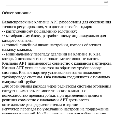
Общее описание
Балансировочные клапаны APT разработаны для обеспечения
точного регулирования, что достигается благодаря:
•• разгруженному по давлению золотнику;
•• мембранному блоку, разработанному индивидуально для
каждого клапана;
•• точной линейной шкале настройки, которая облегчает
наладку клапана;
•• минимальному перепаду давлений на клапане 10 кПа,
который позволяет использовать менее мощные насосы.
Клапаны APT применяются совместно с клапаном-партнером.
Клапан APT устанавливается на обратном трубопроводе
системы. Клапан партнер устанавливается на подающем
трубопроводе системы. Оба клапана соединяются с помощью
импульсной трубки.
Для ограничения расхода через радиаторы системы отопления
следует применять термостатические клапаны с
возможностью преднастройки, при применении данного
решения совместно с клапанами APT достигается
оптимальное распределение тепла в здании.
Регулятор перепада по умолчанию настроен на поддержание
перепада давлений 10 кПа, подходящего для работы систем