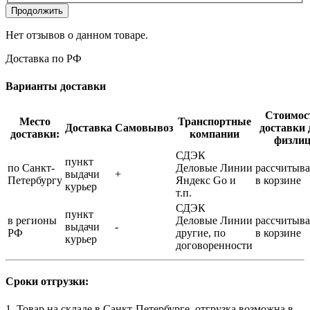
Продолжить
Нет отзывов о данном товаре.
Доставка по РФ
Варианты доставки
Стоимос
Место
Транспортные
Доставка
Самовывоз
доставки 
доставки:
компании
физли
СДЭК
пункт
по Санкт-
Деловые Линии
рассчитыва
выдачи
+
Петербургу
Яндекс Go и
в корзине
курьер
т.п.
СДЭК
пункт
в регионы
Деловые Линии
рассчитыва
выдачи
-
РФ
другие, по
в корзине
курьер
договоренности
Сроки отгрузки:
1. Товар на складе в Санкт-Петербурге, отгрузка возможна в