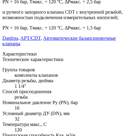
PN = 16 бар, Тмакс. = 120 °С, ΔРмакс. = 2,5 бар
и ручного запорного клапана CDT с внутренней резьбой,
возможностью подключения измерительных ниппелей;
PN = 16 бар, Тмакс. = 120 °С, ΔРмакс. = 1,5 бар
Danfoss
,
APT/CDT
,
Автоматические балансировочные
клапаны
Характеристики
Технические характеристики
Группа товаров
комплекты клапанов
Диаметр резьбы, дюймы
1 1/4"
Способ присоединения
резьба
Номинальное давление Ру (PN), бар
16
Условный диаметр ДУ (DN), мм
32
Температура макс., С
120
Пропускная способность Kvs, м3/ч