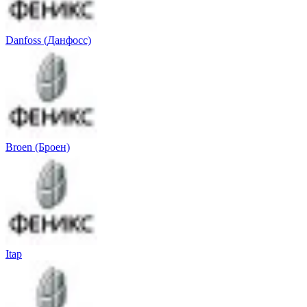
Danfoss (Данфосс)
Broen (Броен)
Itap