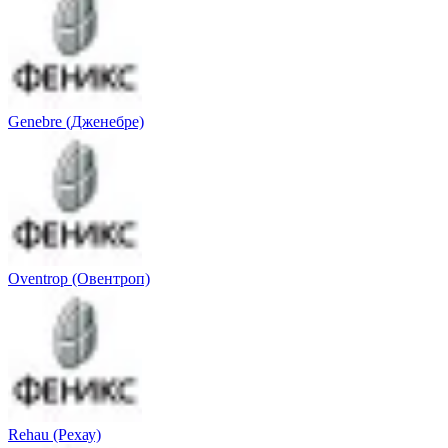
Genebre (Дженебре)
Oventrop (Овентроп)
Rehau (Рехау)