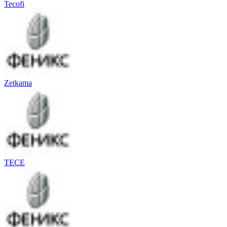
Tecofi
Zetkama
TECE