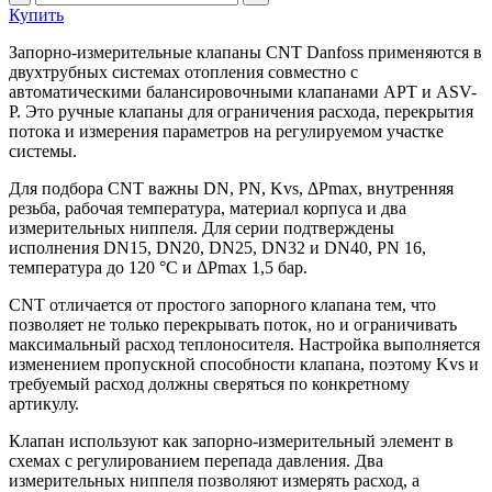
Купить
Запорно-измерительные клапаны CNT Danfoss применяются в
двухтрубных системах отопления совместно с
автоматическими балансировочными клапанами APT и ASV-
P. Это ручные клапаны для ограничения расхода, перекрытия
потока и измерения параметров на регулируемом участке
системы.
Для подбора CNT важны DN, PN, Kvs, ΔPmax, внутренняя
резьба, рабочая температура, материал корпуса и два
измерительных ниппеля. Для серии подтверждены
исполнения DN15, DN20, DN25, DN32 и DN40, PN 16,
температура до 120 °C и ΔPmax 1,5 бар.
CNT отличается от простого запорного клапана тем, что
позволяет не только перекрывать поток, но и ограничивать
максимальный расход теплоносителя. Настройка выполняется
изменением пропускной способности клапана, поэтому Kvs и
требуемый расход должны сверяться по конкретному
артикулу.
Клапан используют как запорно-измерительный элемент в
схемах с регулированием перепада давления. Два
измерительных ниппеля позволяют измерять расход, а