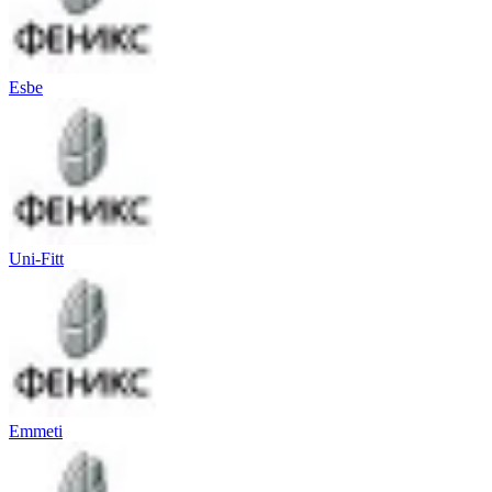
Esbe
Uni-Fitt
Emmeti