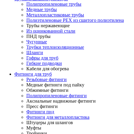
Полипропиленовые трубы
Медные трубы
Металлопластиковые трубы
Полиэтиленовые PEX из сшитого полиэтилена
Трубы нержавеющие
Из оцинкованной стали
ПНД трубы
Чугунные
Трубки теплоизоляционные
Шланги
Гофры для труб
Гибкие подводки
Кабели для обогрева
Фитинги для труб
Резьбовые фитинги
Медные фитинги под пайку
Обжимные фитинги
Полипропиленовые фитинги
Аксиальные надвижные фитинги
Пресс фитинги
Фитинги пнд
Фитинги для металлопластика
Штуцеры для шлангов
Муфты
Тройники