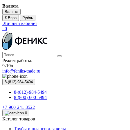
Валюта
Валюта
€ Евро
Рубль
Личный кабинет
0
Режим работы:
9-19ч
info@feniks-trade.ru
8-(812)-984-5494
8-(812)-984-5494
8-(800)-600-5994
+7-960-241-3522
0
Каталог товаров
Трубы и шланги для воды