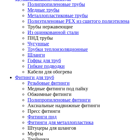
Полипропиленовые трубы
Медные трубы
Металлопластиковые трубы
Полиэтиленовые PEX из сшитого полиэтилена
Трубы нержавеющие
Из оцинкованной стали
ПНД трубы
Чугунные
Трубки теплоизоляционные
Шланги
Гофры для труб
Гибкие подводки
Кабели для обогрева
Фитинги для труб
Резьбовые фитинги
Медные фитинги под пайку
Обжимные фитинги
Полипропиленовые фитинги
Аксиальные надвижные фитинги
Пресс фитинги
Фитинги пнд
Фитинги для металлопластика
Штуцеры для шлангов
Муфты
Тройники