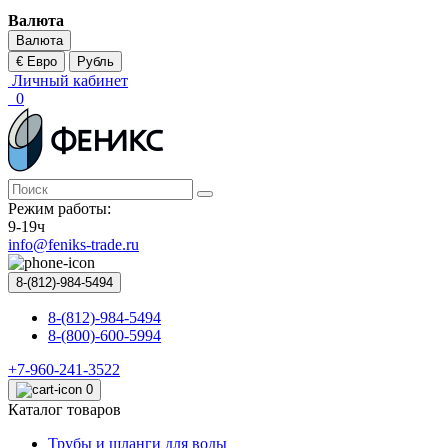
Валюта
Валюта
€ Евро
Рубль
Личный кабинет
0
Режим работы:
9-19ч
info@feniks-trade.ru
8-(812)-984-5494
8-(812)-984-5494
8-(800)-600-5994
+7-960-241-3522
0
Каталог товаров
Трубы и шланги для воды