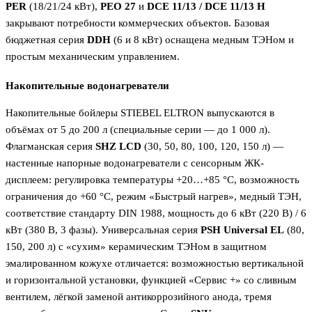
PER
(18/21/24 кВт),
PEO 27
и
DCE 11/13 / DCE 11/13 H
закрывают потребности коммерческих объектов. Базовая
бюджетная серия
DDH
(6 и 8 кВт) оснащена медным ТЭНом и
простым механическим управлением.
Накопительные водонагреватели
Накопительные бойлеры STIEBEL ELTRON выпускаются в
объёмах от 5 до 200 л (специальные серии — до 1 000 л).
Флагманская серия
SHZ LCD
(30, 50, 80, 100, 120, 150 л) —
настенные напорные водонагреватели с сенсорным ЖК-
дисплеем: регулировка температуры +20…+85 °C, возможность
ограничения до +60 °C, режим «Быстрый нагрев», медный ТЭН,
соответствие стандарту DIN 1988, мощность до 6 кВт (220 В) / 6
кВт (380 В, 3 фазы). Универсальная серия
PSH Universal EL
(80,
150, 200 л) с «сухим» керамическим ТЭНом в защитном
эмалированном кожухе отличается: возможностью вертикальной
и горизонтальной установки, функцией «Сервис +» со сливным
вентилем, лёгкой заменой антикоррозийного анода, тремя