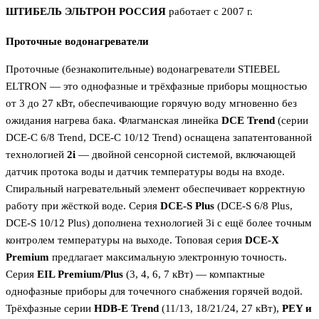
ШТИБЕЛЬ ЭЛЬТРОН РОССИЯ
работает с 2007 г.
Проточные водонагреватели
Проточные (безнакопительные) водонагреватели STIEBEL
ELTRON — это однофазные и трёхфазные приборы мощностью
от 3 до 27 кВт, обеспечивающие горячую воду мгновенно без
ожидания нагрева бака. Флагманская линейка
DCE Trend
(серии
DCE-C 6/8 Trend, DCE-C 10/12 Trend) оснащена запатентованной
технологией
2i
— двойной сенсорной системой, включающей
датчик протока воды и датчик температуры воды на входе.
Спиральный нагревательный элемент обеспечивает корректную
работу при жёсткой воде. Серия
DCE-S Plus
(DCE-S 6/8 Plus,
DCE-S 10/12 Plus) дополнена технологией 3i с ещё более точным
контролем температуры на выходе. Топовая серия
DCE-X
Premium
предлагает максимальную электронную точность.
Серия
EIL Premium/Plus
(3, 4, 6, 7 кВт) — компактные
однофазные приборы для точечного снабжения горячей водой.
Трёхфазные серии
HDB-E Trend
(11/13, 18/21/24, 27 кВт),
PEY и