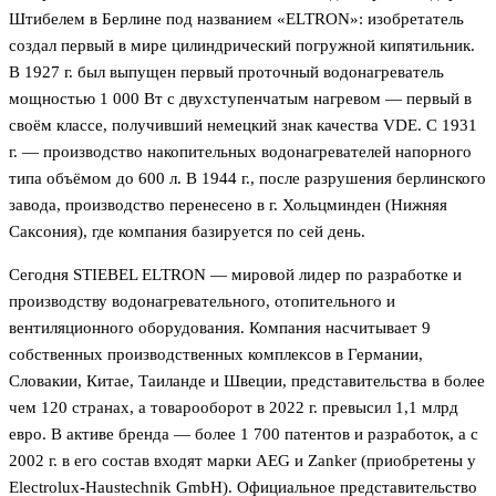
Штибелем в Берлине под названием «ELTRON»: изобретатель
создал первый в мире цилиндрический погружной кипятильник.
В 1927 г. был выпущен первый проточный водонагреватель
мощностью 1 000 Вт с двухступенчатым нагревом — первый в
своём классе, получивший немецкий знак качества VDE. С 1931
г. — производство накопительных водонагревателей напорного
типа объёмом до 600 л. В 1944 г., после разрушения берлинского
завода, производство перенесено в г. Хольцминден (Нижняя
Саксония), где компания базируется по сей день.
Сегодня STIEBEL ELTRON — мировой лидер по разработке и
производству водонагревательного, отопительного и
вентиляционного оборудования. Компания насчитывает 9
собственных производственных комплексов в Германии,
Словакии, Китае, Таиланде и Швеции, представительства в более
чем 120 странах, а товарооборот в 2022 г. превысил 1,1 млрд
евро. В активе бренда — более 1 700 патентов и разработок, а с
2002 г. в его состав входят марки AEG и Zanker (приобретены у
Electrolux-Haustechnik GmbH). Официальное представительство