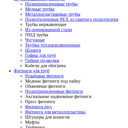
Полипропиленовые трубы
Медные трубы
Металлопластиковые трубы
Полиэтиленовые PEX из сшитого полиэтилена
Трубы нержавеющие
Из оцинкованной стали
ПНД трубы
Чугунные
Трубки теплоизоляционные
Шланги
Гофры для труб
Гибкие подводки
Кабели для обогрева
Фитинги для труб
Резьбовые фитинги
Медные фитинги под пайку
Обжимные фитинги
Полипропиленовые фитинги
Аксиальные надвижные фитинги
Пресс фитинги
Фитинги пнд
Фитинги для металлопластика
Штуцеры для шлангов
Муфты
Тройники