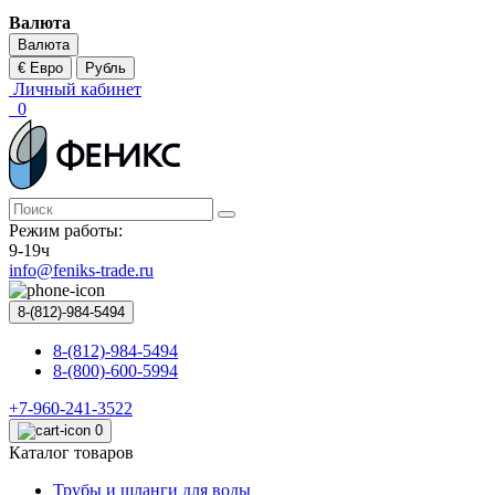
Валюта
Валюта
€ Евро
Рубль
Личный кабинет
0
Режим работы:
9-19ч
info@feniks-trade.ru
8-(812)-984-5494
8-(812)-984-5494
8-(800)-600-5994
+7-960-241-3522
0
Каталог товаров
Трубы и шланги для воды