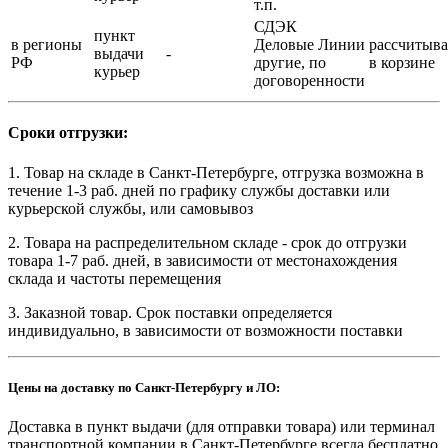
т.п.
СДЭК
пункт
в регионы
Деловые Линии
рассчитыва
выдачи
-
РФ
другие, по
в корзине
курьер
договоренности
Сроки отгрузки:
1. Товар на складе в Санкт-Петербурге, отгрузка возможна в
течение 1-3 раб. дней по графику службы доставки или
курьерской службы, или самовывоз
2. Товара на распределительном складе - срок до отгрузки
товара 1-7 раб. дней, в зависимости от местонахождения
склада и частоты перемещения
3. Заказной товар. Срок поставки определяется
индивидуально, в зависимости от возможности поставки
Цены на доставку по Санкт-Петербургу и ЛО:
Доставка в пункт выдачи (для отправки товара) или терминал
транспортной компании в Санкт-Петербурге всегда бесплатно