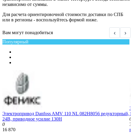
независимо от суммы.
Для расчета ориентировочной стоимости доставки по СПБ
или в регионы - воспользуйтесь формой ниже.
‹
›
Вам могут понадобиться
Популярный
З
Электропривод Danfoss AMV 110 NL 082H8056 редукторный,
1
24В, приводное усилие 130Н
0
0
3
16 870
в