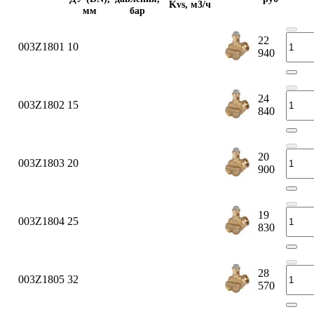
Kvs, м3/ч
мм
бар
22
003Z1801
10
940
24
003Z1802
15
840
20
003Z1803
20
900
19
003Z1804
25
830
28
003Z1805
32
570