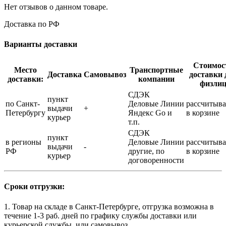
Нет отзывов о данном товаре.
Доставка по РФ
Варианты доставки
Стоимос
Место
Транспортные
Доставка
Самовывоз
доставки 
доставки:
компании
физли
СДЭК
пункт
по Санкт-
Деловые Линии
рассчитыва
выдачи
+
Петербургу
Яндекс Go и
в корзине
курьер
т.п.
СДЭК
пункт
в регионы
Деловые Линии
рассчитыва
выдачи
-
РФ
другие, по
в корзине
курьер
договоренности
Сроки отгрузки:
1. Товар на складе в Санкт-Петербурге, отгрузка возможна в
течение 1-3 раб. дней по графику службы доставки или
курьерской службы, или самовывоз