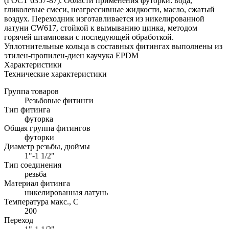
(ГОСТ 6357-87). Области применения футорки: вода,
гликолевые смеси, неагрессивные жидкости, масло, сжатый
воздух. Переходник изготавливается из никелированной
латуни CW617, стойкой к вымыванию цинка, методом
горячей штамповки с последующей обработкой.
Уплотнительные кольца в составных фитингах выполнены из
этилен-пропилен-диен каучука EPDM
Характеристики
Технические характеристики
Группа товаров
Резьбовые фитинги
Тип фитинга
футорка
Общая группа фитингов
футорки
Диаметр резьбы, дюймы
1"-1 1/2"
Тип соединения
резьба
Материал фитинга
никелированная латунь
Температура макс., С
200
Переход