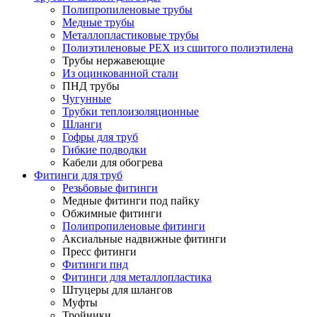
Полипропиленовые трубы
Медные трубы
Металлопластиковые трубы
Полиэтиленовые PEX из сшитого полиэтилена
Трубы нержавеющие
Из оцинкованной стали
ПНД трубы
Чугунные
Трубки теплоизоляционные
Шланги
Гофры для труб
Гибкие подводки
Кабели для обогрева
Фитинги для труб
Резьбовые фитинги
Медные фитинги под пайку
Обжимные фитинги
Полипропиленовые фитинги
Аксиальные надвижные фитинги
Пресс фитинги
Фитинги пнд
Фитинги для металлопластика
Штуцеры для шлангов
Муфты
Тройники