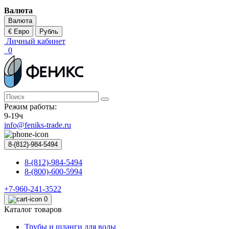
Валюта
Валюта
€ Евро
Рубль
Личный кабинет
0
Режим работы:
9-19ч
info@feniks-trade.ru
8-(812)-984-5494
8-(812)-984-5494
8-(800)-600-5994
+7-960-241-3522
0
Каталог товаров
Трубы и шланги для воды