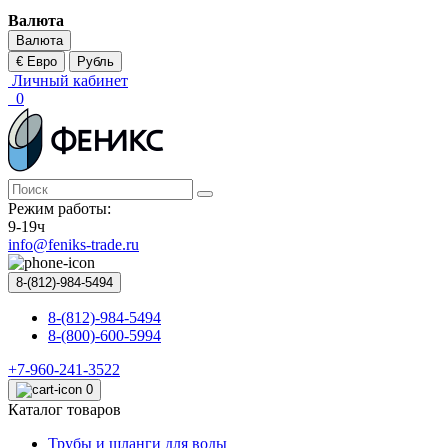
Валюта
Валюта
€ Евро
Рубль
Личный кабинет
0
Режим работы:
9-19ч
info@feniks-trade.ru
8-(812)-984-5494
8-(812)-984-5494
8-(800)-600-5994
+7-960-241-3522
0
Каталог товаров
Трубы и шланги для воды