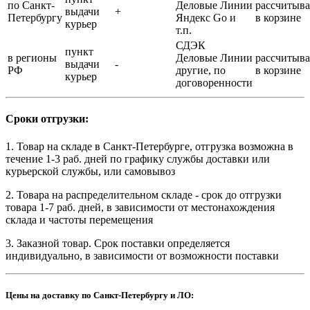
по Санкт-
Деловые Линии
рассчитыва
выдачи
+
Петербургу
Яндекс Go и
в корзине
курьер
т.п.
СДЭК
пункт
в регионы
Деловые Линии
рассчитыва
выдачи
-
РФ
другие, по
в корзине
курьер
договоренности
Сроки отгрузки:
1. Товар на складе в Санкт-Петербурге, отгрузка возможна в
течение 1-3 раб. дней по графику службы доставки или
курьерской службы, или самовывоз
2. Товара на распределительном складе - срок до отгрузки
товара 1-7 раб. дней, в зависимости от местонахождения
склада и частоты перемещения
3. Заказной товар. Срок поставки определяется
индивидуально, в зависимости от возможности поставки
Цены на доставку по Санкт-Петербургу и ЛО: