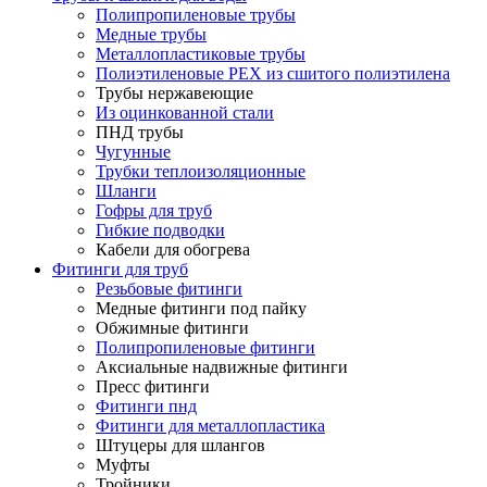
Полипропиленовые трубы
Медные трубы
Металлопластиковые трубы
Полиэтиленовые PEX из сшитого полиэтилена
Трубы нержавеющие
Из оцинкованной стали
ПНД трубы
Чугунные
Трубки теплоизоляционные
Шланги
Гофры для труб
Гибкие подводки
Кабели для обогрева
Фитинги для труб
Резьбовые фитинги
Медные фитинги под пайку
Обжимные фитинги
Полипропиленовые фитинги
Аксиальные надвижные фитинги
Пресс фитинги
Фитинги пнд
Фитинги для металлопластика
Штуцеры для шлангов
Муфты
Тройники