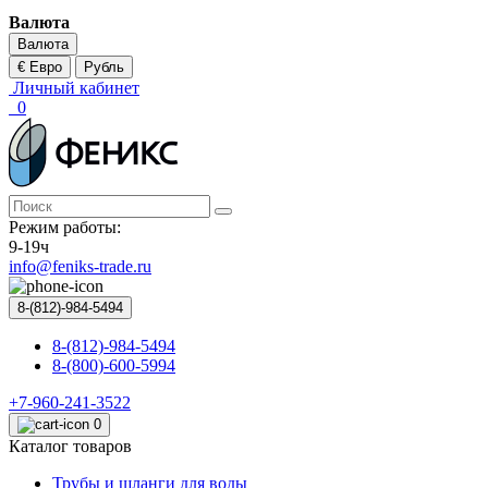
Валюта
Валюта
€ Евро
Рубль
Личный кабинет
0
Режим работы:
9-19ч
info@feniks-trade.ru
8-(812)-984-5494
8-(812)-984-5494
8-(800)-600-5994
+7-960-241-3522
0
Каталог товаров
Трубы и шланги для воды