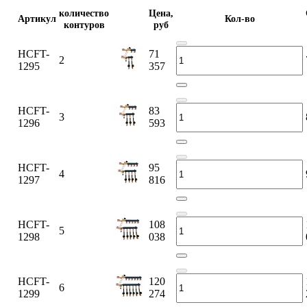
количество
Цена,
Артикул
Кол-во
контуров
руб
HCFT-
71
2
1295
357
HCFT-
83
3
1296
593
HCFT-
95
4
1297
816
HCFT-
108
5
1298
038
HCFT-
120
6
1299
274