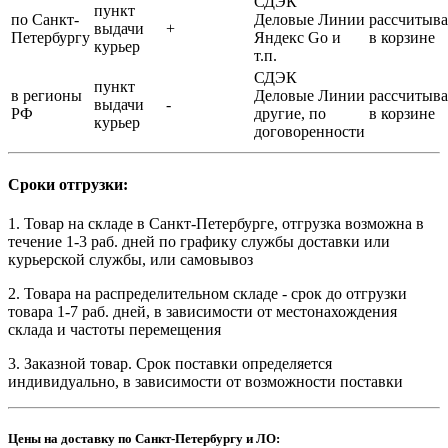
СДЭК
пункт
по Санкт-
Деловые Линии
рассчитыва
выдачи
+
Петербургу
Яндекс Go и
в корзине
курьер
т.п.
СДЭК
пункт
в регионы
Деловые Линии
рассчитыва
выдачи
-
РФ
другие, по
в корзине
курьер
договоренности
Сроки отгрузки:
1. Товар на складе в Санкт-Петербурге, отгрузка возможна в
течение 1-3 раб. дней по графику службы доставки или
курьерской службы, или самовывоз
2. Товара на распределительном складе - срок до отгрузки
товара 1-7 раб. дней, в зависимости от местонахождения
склада и частоты перемещения
3. Заказной товар. Срок поставки определяется
индивидуально, в зависимости от возможности поставки
Цены на доставку по Санкт-Петербургу и ЛО: