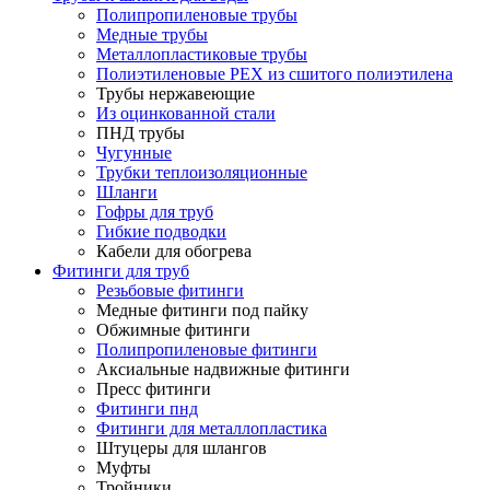
Полипропиленовые трубы
Медные трубы
Металлопластиковые трубы
Полиэтиленовые PEX из сшитого полиэтилена
Трубы нержавеющие
Из оцинкованной стали
ПНД трубы
Чугунные
Трубки теплоизоляционные
Шланги
Гофры для труб
Гибкие подводки
Кабели для обогрева
Фитинги для труб
Резьбовые фитинги
Медные фитинги под пайку
Обжимные фитинги
Полипропиленовые фитинги
Аксиальные надвижные фитинги
Пресс фитинги
Фитинги пнд
Фитинги для металлопластика
Штуцеры для шлангов
Муфты
Тройники