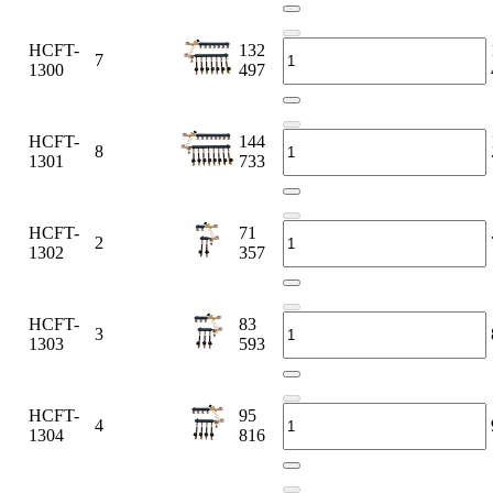
HCFT-
132
7
1300
497
HCFT-
144
8
1301
733
HCFT-
71
2
1302
357
HCFT-
83
3
1303
593
HCFT-
95
4
1304
816