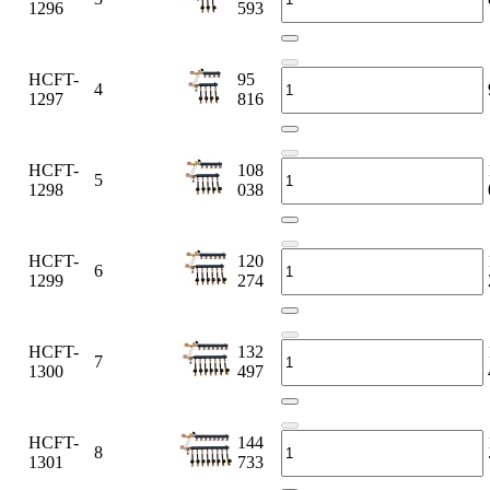
1296
593
HCFT-
95
4
1297
816
HCFT-
108
5
1298
038
HCFT-
120
6
1299
274
HCFT-
132
7
1300
497
HCFT-
144
8
1301
733