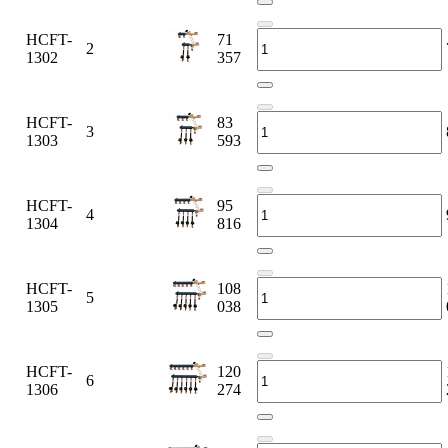
HCFT-
71
2
1302
357
HCFT-
83
3
1303
593
HCFT-
95
4
1304
816
HCFT-
108
5
1305
038
HCFT-
120
6
1306
274