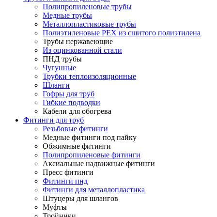
Полипропиленовые трубы
Медные трубы
Металлопластиковые трубы
Полиэтиленовые PEX из сшитого полиэтилена
Трубы нержавеющие
Из оцинкованной стали
ПНД трубы
Чугунные
Трубки теплоизоляционные
Шланги
Гофры для труб
Гибкие подводки
Кабели для обогрева
Фитинги для труб
Резьбовые фитинги
Медные фитинги под пайку
Обжимные фитинги
Полипропиленовые фитинги
Аксиальные надвижные фитинги
Пресс фитинги
Фитинги пнд
Фитинги для металлопластика
Штуцеры для шлангов
Муфты
Тройники