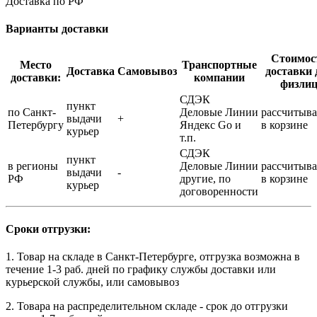
Доставка по РФ
Варианты доставки
Стоимос
Место
Транспортные
Доставка
Самовывоз
доставки 
доставки:
компании
физли
СДЭК
пункт
по Санкт-
Деловые Линии
рассчитыва
выдачи
+
Петербургу
Яндекс Go и
в корзине
курьер
т.п.
СДЭК
пункт
в регионы
Деловые Линии
рассчитыва
выдачи
-
РФ
другие, по
в корзине
курьер
договоренности
Сроки отгрузки:
1. Товар на складе в Санкт-Петербурге, отгрузка возможна в
течение 1-3 раб. дней по графику службы доставки или
курьерской службы, или самовывоз
2. Товара на распределительном складе - срок до отгрузки