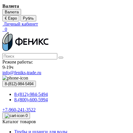
Валюта
Валюта
€ Евро
Рубль
Личный кабинет
0
Режим работы:
9-19ч
info@feniks-trade.ru
8-(812)-984-5494
8-(812)-984-5494
8-(800)-600-5994
+7-960-241-3522
0
Каталог товаров
Трубы и шланги для воды