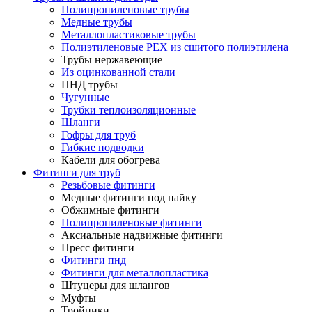
Полипропиленовые трубы
Медные трубы
Металлопластиковые трубы
Полиэтиленовые PEX из сшитого полиэтилена
Трубы нержавеющие
Из оцинкованной стали
ПНД трубы
Чугунные
Трубки теплоизоляционные
Шланги
Гофры для труб
Гибкие подводки
Кабели для обогрева
Фитинги для труб
Резьбовые фитинги
Медные фитинги под пайку
Обжимные фитинги
Полипропиленовые фитинги
Аксиальные надвижные фитинги
Пресс фитинги
Фитинги пнд
Фитинги для металлопластика
Штуцеры для шлангов
Муфты
Тройники