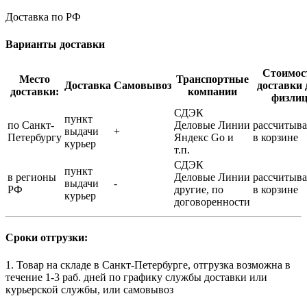
Доставка по РФ
Варианты доставки
Стоимос
Место
Транспортные
Доставка
Самовывоз
доставки 
доставки:
компании
физли
СДЭК
пункт
по Санкт-
Деловые Линии
рассчитыва
выдачи
+
Петербургу
Яндекс Go и
в корзине
курьер
т.п.
СДЭК
пункт
в регионы
Деловые Линии
рассчитыва
выдачи
-
РФ
другие, по
в корзине
курьер
договоренности
Сроки отгрузки:
1. Товар на складе в Санкт-Петербурге, отгрузка возможна в
течение 1-3 раб. дней по графику службы доставки или
курьерской службы, или самовывоз