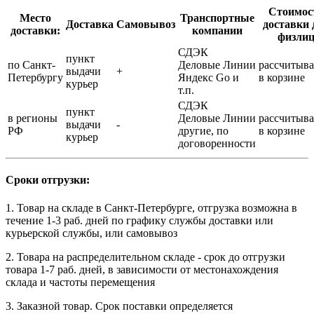
Стоимос
Место
Транспортные
Доставка
Самовывоз
доставки 
доставки:
компании
физли
СДЭК
пункт
по Санкт-
Деловые Линии
рассчитыва
выдачи
+
Петербургу
Яндекс Go и
в корзине
курьер
т.п.
СДЭК
пункт
в регионы
Деловые Линии
рассчитыва
выдачи
-
РФ
другие, по
в корзине
курьер
договоренности
Сроки отгрузки:
1. Товар на складе в Санкт-Петербурге, отгрузка возможна в
течение 1-3 раб. дней по графику службы доставки или
курьерской службы, или самовывоз
2. Товара на распределительном складе - срок до отгрузки
товара 1-7 раб. дней, в зависимости от местонахождения
склада и частоты перемещения
3. Заказной товар. Срок поставки определяется