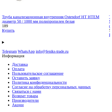
Труба канализационная внутренняя Ostendorf HT HTEM
Т
диаметр 50 / 1000 мм полипропилен белая
S
189
с
Купить
5
К
Telegram
WhatsApp
info@feniks-trade.ru
Информация
Доставка
Оплата
Пользовательское соглашение
Оставить заявку
Политика конфиденциальности
Согласие на обработку персональных данных
Связаться с нами
Возврат товара
Производители
Акции