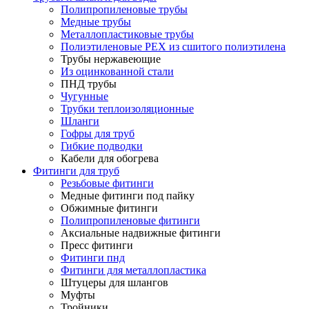
Полипропиленовые трубы
Медные трубы
Металлопластиковые трубы
Полиэтиленовые PEX из сшитого полиэтилена
Трубы нержавеющие
Из оцинкованной стали
ПНД трубы
Чугунные
Трубки теплоизоляционные
Шланги
Гофры для труб
Гибкие подводки
Кабели для обогрева
Фитинги для труб
Резьбовые фитинги
Медные фитинги под пайку
Обжимные фитинги
Полипропиленовые фитинги
Аксиальные надвижные фитинги
Пресс фитинги
Фитинги пнд
Фитинги для металлопластика
Штуцеры для шлангов
Муфты
Тройники