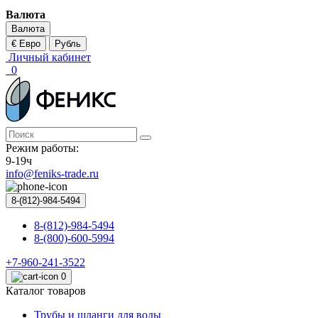
Валюта
Валюта
€ Евро
Рубль
Личный кабинет
0
Режим работы:
9-19ч
info@feniks-trade.ru
8-(812)-984-5494
8-(812)-984-5494
8-(800)-600-5994
+7-960-241-3522
0
Каталог товаров
Трубы и шланги для воды