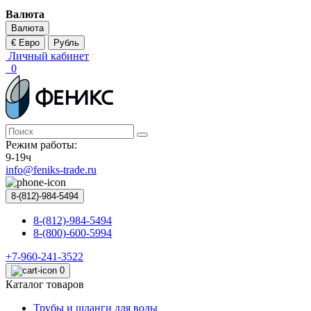
Валюта
Валюта
€ Евро
Рубль
Личный кабинет
0
Режим работы:
9-19ч
info@feniks-trade.ru
8-(812)-984-5494
8-(812)-984-5494
8-(800)-600-5994
+7-960-241-3522
0
Каталог товаров
Трубы и шланги для воды