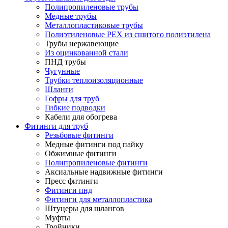
Полипропиленовые трубы
Медные трубы
Металлопластиковые трубы
Полиэтиленовые PEX из сшитого полиэтилена
Трубы нержавеющие
Из оцинкованной стали
ПНД трубы
Чугунные
Трубки теплоизоляционные
Шланги
Гофры для труб
Гибкие подводки
Кабели для обогрева
Фитинги для труб
Резьбовые фитинги
Медные фитинги под пайку
Обжимные фитинги
Полипропиленовые фитинги
Аксиальные надвижные фитинги
Пресс фитинги
Фитинги пнд
Фитинги для металлопластика
Штуцеры для шлангов
Муфты
Тройники