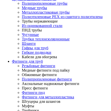
Полипропиленовые трубы
Медные трубы
Металлопластиковые трубы
Полиэтиленовые PEX из сшитого полиэтилена
Трубы нержавеющие
Из оцинкованной стали
ПНД трубы
Чугунные
Трубки теплоизоляционные
Шланги
Гофры для труб
Гибкие подводки
Кабели для обогрева
Фитинги для труб
Резьбовые фитинги
Медные фитинги под пайку
Обжимные фитинги
Полипропиленовые фитинги
Аксиальные надвижные фитинги
Пресс фитинги
Фитинги пнд
Фитинги для металлопластика
Штуцеры для шлангов
Муфты
Тройники