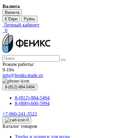
Валюта
Валюта
€ Евро
Рубль
Личный кабинет
0
Режим работы:
9-19ч
info@feniks-trade.ru
8-(812)-984-5494
8-(812)-984-5494
8-(800)-600-5994
+7-960-241-3522
0
Каталог товаров
Трубы и шланги для воды