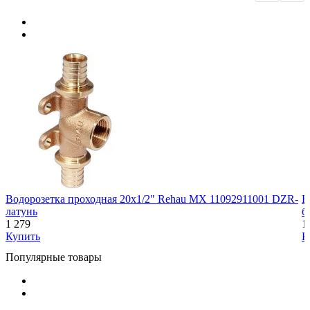
Водорозетка проходная 20x1/2" Rehau MX 11092911001 DZR-
В
латунь
б
1 279
1
Купить
К
Популярные товары