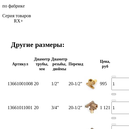
по фабрике
Серия товаров
RX+
Другие размеры:
Диаметр
Диаметр
Цена,
Артикул
трубы,
резьбы,
Переход
руб
мм
дюймы
13661001008
20
1/2"
20-1/2"
995
13661011001
20
3/4"
20-1/2"
1 121