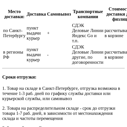
Стоимос
Место
Транспортные
Доставка
Самовывоз
доставки 
доставки:
компании
физли
СДЭК
пункт
по Санкт-
Деловые Линии
рассчитыва
выдачи
+
Петербургу
Яндекс Go и
в корзине
курьер
т.п.
СДЭК
пункт
в регионы
Деловые Линии
рассчитыва
выдачи
-
РФ
другие, по
в корзине
курьер
договоренности
Сроки отгрузки:
1. Товар на складе в Санкт-Петербурге, отгрузка возможна в
течение 1-3 раб. дней по графику службы доставки или
курьерской службы, или самовывоз
2. Товара на распределительном складе - срок до отгрузки
товара 1-7 раб. дней, в зависимости от местонахождения
склада и частоты перемещения