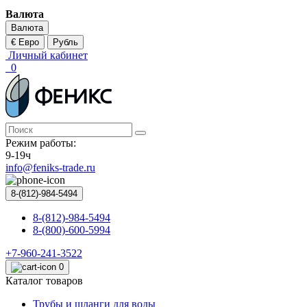
Валюта
Валюта
€ Евро
Рубль
Личный кабинет
0
Режим работы:
9-19ч
info@feniks-trade.ru
8-(812)-984-5494
8-(812)-984-5494
8-(800)-600-5994
+7-960-241-3522
0
Каталог товаров
Трубы и шланги для воды