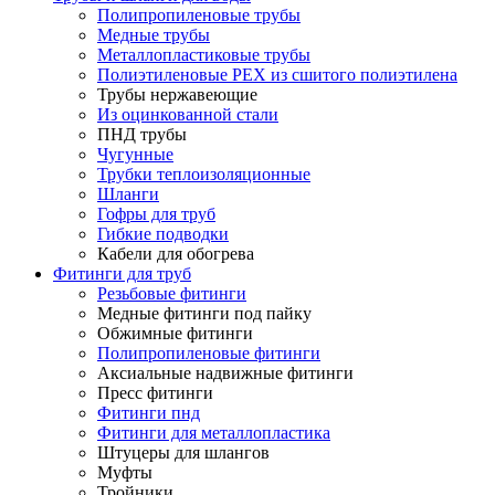
Полипропиленовые трубы
Медные трубы
Металлопластиковые трубы
Полиэтиленовые PEX из сшитого полиэтилена
Трубы нержавеющие
Из оцинкованной стали
ПНД трубы
Чугунные
Трубки теплоизоляционные
Шланги
Гофры для труб
Гибкие подводки
Кабели для обогрева
Фитинги для труб
Резьбовые фитинги
Медные фитинги под пайку
Обжимные фитинги
Полипропиленовые фитинги
Аксиальные надвижные фитинги
Пресс фитинги
Фитинги пнд
Фитинги для металлопластика
Штуцеры для шлангов
Муфты
Тройники