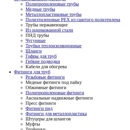
Полипропиленовые трубы
Медные трубы
Металлопластиковые трубы
Полиэтиленовые PEX из сшитого полиэтилена
Трубы нержавеющие
Из оцинкованной стали
ПНД трубы
Чугунные
Трубки теплоизоляционные
Шланги
Гофры для труб
Гибкие подводки
Кабели для обогрева
Фитинги для труб
Резьбовые фитинги
Медные фитинги под пайку
Обжимные фитинги
Полипропиленовые фитинги
Аксиальные надвижные фитинги
Пресс фитинги
Фитинги пнд
Фитинги для металлопластика
Штуцеры для шлангов
Муфты
Тройники