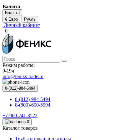
Валюта
Валюта
€ Евро
Рубль
Личный кабинет
0
Режим работы:
9-19ч
info@feniks-trade.ru
8-(812)-984-5494
8-(812)-984-5494
8-(800)-600-5994
+7-960-241-3522
0
Каталог товаров
Трубы и шланги для воды