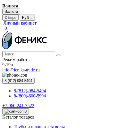
Валюта
Валюта
€ Евро
Рубль
Личный кабинет
0
Режим работы:
9-19ч
info@feniks-trade.ru
8-(812)-984-5494
8-(812)-984-5494
8-(800)-600-5994
+7-960-241-3522
0
Каталог товаров
Трубы и шланги для воды