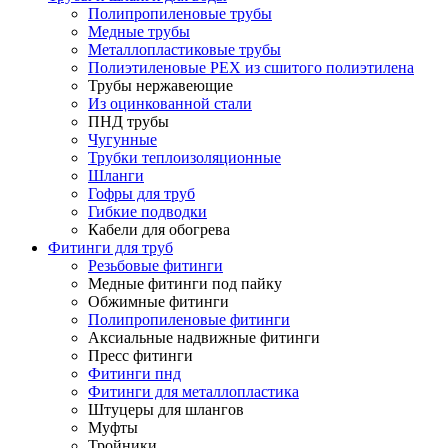
Полипропиленовые трубы
Медные трубы
Металлопластиковые трубы
Полиэтиленовые PEX из сшитого полиэтилена
Трубы нержавеющие
Из оцинкованной стали
ПНД трубы
Чугунные
Трубки теплоизоляционные
Шланги
Гофры для труб
Гибкие подводки
Кабели для обогрева
Фитинги для труб
Резьбовые фитинги
Медные фитинги под пайку
Обжимные фитинги
Полипропиленовые фитинги
Аксиальные надвижные фитинги
Пресс фитинги
Фитинги пнд
Фитинги для металлопластика
Штуцеры для шлангов
Муфты
Тройники