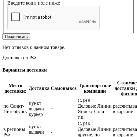
Введите код в поле ниже
Продолжить
Нет отзывов о данном товаре.
Доставка по РФ
Варианты доставки
Стоимос
Место
Транспортные
Доставка
Самовывоз
доставки 
доставки:
компании
физли
СДЭК
пункт
по Санкт-
Деловые Линии
рассчитыва
выдачи
+
Петербургу
Яндекс Go и
в корзине
курьер
т.п.
СДЭК
пункт
в регионы
Деловые Линии
рассчитыва
выдачи
-
РФ
другие, по
в корзине