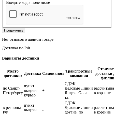
Введите код в поле ниже
Продолжить
Нет отзывов о данном товаре.
Доставка по РФ
Варианты доставки
Стоимос
Место
Транспортные
Доставка
Самовывоз
доставки 
доставки:
компании
физли
СДЭК
пункт
по Санкт-
Деловые Линии
рассчитыва
выдачи
+
Петербургу
Яндекс Go и
в корзине
курьер
т.п.
СДЭК
пункт
в регионы
Деловые Линии
рассчитыва
выдачи
-
РФ
другие, по
в корзине