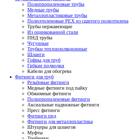
Полипропиленовые трубы
Медные трубы
Металлопластиковые трубы
Полиэтиленовые PEX из сшитого полиэтилена
Трубы нержавеющие
Из оцинкованной стали
ПНД трубы
Чугунные
Трубки теплоизоляционные
Шланги
Гофры для труб
Гибкие подводки
Кабели для обогрева
Фитинги для труб
Резьбовые фитинги
Медные фитинги под пайку
Обжимные фитинги
Полипропиленовые фитинги
Аксиальные надвижные фитинги
Пресс фитинги
Фитинги пнд
Фитинги для металлопластика
Штуцеры для шлангов
Муфты
Тройники