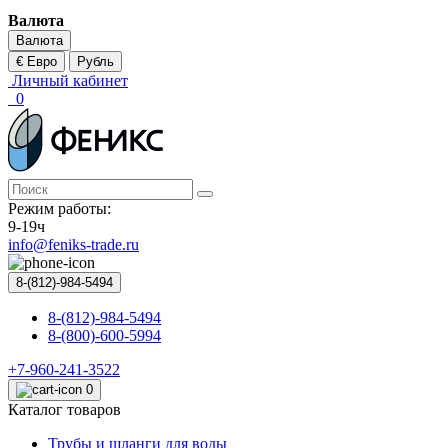
Валюта
Валюта
€ Евро
Рубль
Личный кабинет
0
Режим работы:
9-19ч
info@feniks-trade.ru
8-(812)-984-5494
8-(812)-984-5494
8-(800)-600-5994
+7-960-241-3522
0
Каталог товаров
Трубы и шланги для воды