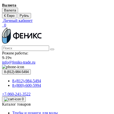
Валюта
Валюта
€ Евро
Рубль
Личный кабинет
0
Режим работы:
9-19ч
info@feniks-trade.ru
8-(812)-984-5494
8-(812)-984-5494
8-(800)-600-5994
+7-960-241-3522
0
Каталог товаров
Трубы и шланги для воды