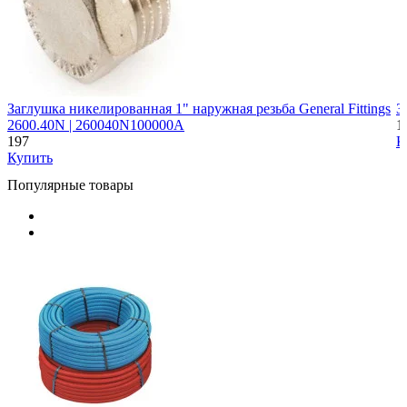
Заглушка никелированная 1" наружная резьба General Fittings
З
2600.40N | 260040N100000A
1
197
К
Купить
Популярные товары