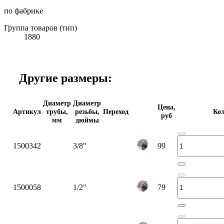
по фабрике
Группа товаров (тип)
1880
Другие размеры:
Диаметр
Диаметр
Цена,
Артикул
трубы,
резьбы,
Переход
Кол
руб
мм
дюймы
1500342
3/8"
99
1500058
1/2"
79