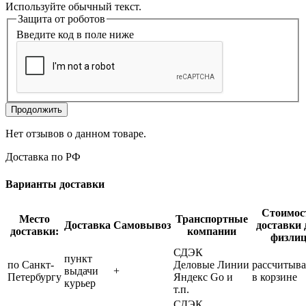
Используйте обычный текст.
Защита от роботов
Введите код в поле ниже
Продолжить
Нет отзывов о данном товаре.
Доставка по РФ
Варианты доставки
Стоимос
Место
Транспортные
Доставка
Самовывоз
доставки 
доставки:
компании
физли
СДЭК
пункт
по Санкт-
Деловые Линии
рассчитыва
выдачи
+
Петербургу
Яндекс Go и
в корзине
курьер
т.п.
СДЭК