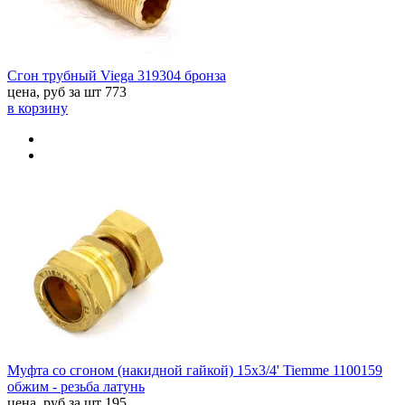
Сгон трубный Viega 319304 бронза
цена, руб за шт
773
в корзину
Муфта со сгоном (накидной гайкой) 15х3/4' Tiemme 1100159
обжим - резьба латунь
цена, руб за шт
195