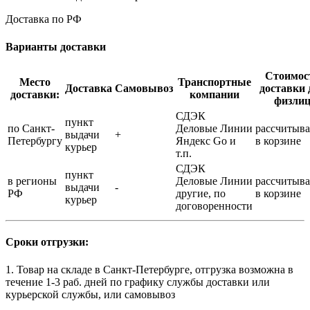
Доставка по РФ
Варианты доставки
Стоимос
Место
Транспортные
Доставка
Самовывоз
доставки 
доставки:
компании
физли
СДЭК
пункт
по Санкт-
Деловые Линии
рассчитыва
выдачи
+
Петербургу
Яндекс Go и
в корзине
курьер
т.п.
СДЭК
пункт
в регионы
Деловые Линии
рассчитыва
выдачи
-
РФ
другие, по
в корзине
курьер
договоренности
Сроки отгрузки:
1. Товар на складе в Санкт-Петербурге, отгрузка возможна в
течение 1-3 раб. дней по графику службы доставки или
курьерской службы, или самовывоз