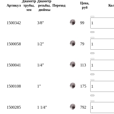
Диаметр
Диаметр
Цена,
Артикул
трубы,
резьбы,
Переход
Кол
руб
мм
дюймы
1500342
3/8"
99
1500058
1/2"
79
1500041
1/4"
113
1500108
1"
175
1500285
1 1/4"
792