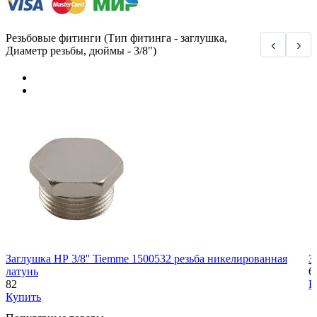
Резьбовые фитинги (Тип фитинга - заглушка,
‹
›
Диаметр резьбы, дюймы - 3/8")
Заглушка НР 3/8'' Tiemme 1500532 резьба никелированная
З
латунь
6
82
К
Купить