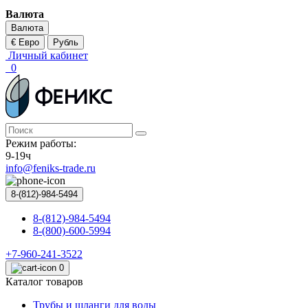
Валюта
Валюта
€ Евро
Рубль
Личный кабинет
0
Режим работы:
9-19ч
info@feniks-trade.ru
8-(812)-984-5494
8-(812)-984-5494
8-(800)-600-5994
+7-960-241-3522
0
Каталог товаров
Трубы и шланги для воды