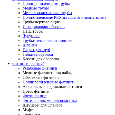
Полипропиленовые трубы
Медные трубы
Металлопластиковые трубы
Полиэтиленовые PEX из сшитого полиэтилена
Трубы нержавеющие
Из оцинкованной стали
ПНД трубы
Чугунные
Трубки теплоизоляционные
Шланги
Гофры для труб
Гибкие подводки
Кабели для обогрева
Фитинги для труб
Резьбовые фитинги
Медные фитинги под пайку
Обжимные фитинги
Полипропиленовые фитинги
Аксиальные надвижные фитинги
Пресс фитинги
Фитинги пнд
Фитинги для металлопластика
Штуцеры для шлангов
Муфты
Тройники